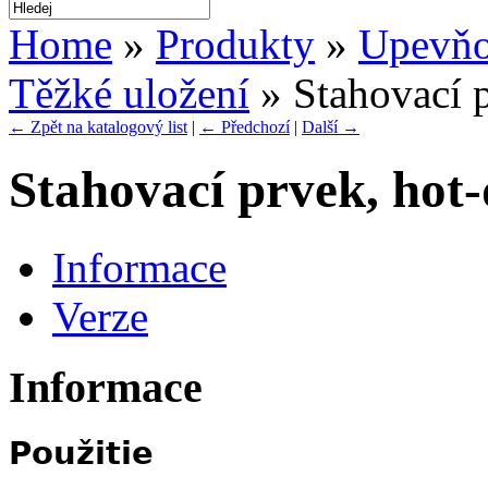
Home
»
Produkty
»
Upevňo
Těžké uložení
» Stahovací p
← Zpět na katalogový list
|
← Předchozí
|
Další →
Stahovací prvek, hot
Informace
Verze
Informace
Použitie