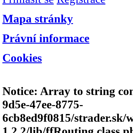
Mapa stránky
Právní informace
Cookies
Notice
: Array to string c
9d5e-47ee-8775-
6cb8ed9f0815/strader.sk
1.2.2/lib/ffRouting.class.p