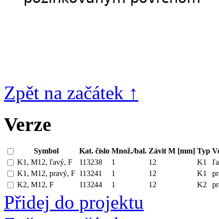
pozinkovaným povrchom
Zpět na začátek ↑
Verze
Symbol
Kat. číslo
Množ./bal.
Závit M [mm]
Typ
V
K1, M12, ľavý, F
113238
1
12
K1
ľ
K1, M12, pravý, F
113241
1
12
K1
pr
K2, M12, F
113244
1
12
K2
pr
Přidej do projektu