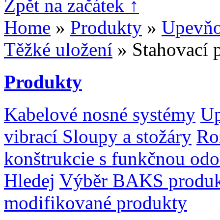
Zpět na začátek ↑
Home
»
Produkty
»
Upevňo
Těžké uložení
» Stahovací p
Produkty
Kabelové nosné systémy
Up
vibrací
Sloupy a stožáry
Ro
konštrukcie s funkčnou odo
Hledej
Výběr BAKS produ
modifikované produkty