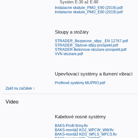
Systém E-30 až E-90
Instalacne skatule_PMO_E90 (2019).pdf
Instalacne skatule_PMO_E90 (2019).pdf
Sloupy a stožáry
STRADER_Bezpecne_stlpy _EN 12767.pdf
STRADER_Stylove-stlpy-prospekt.pdf
STRADER-Betonove-stoziare-prospekt.pdf
VVN stoziare.pdf
Upevňovací systémy a tlumení vibrací
Profilové systémy MUPRO.pdf
Zpět na začátek ↑
Video
Kabelové nosné systémy
BAKS-Profil firmy.flv
BAKS-montáž KOJ_WPCW_WW.flv
BAKS-montáž KDS_WFLS_WFCS.flv