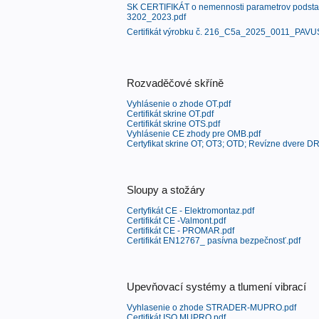
SK CERTIFIKÁT o nemennosti parametrov podstat
3202_2023.pdf
Certifikát výrobku č. 216_C5a_2025_0011_PAVU
Rozvaděčové skříně
Vyhlásenie o zhode OT.pdf
Certifikát skrine OT.pdf
Certifikát skrine OTS.pdf
Vyhlásenie CE zhody pre OMB.pdf
Certyfikat skrine OT; OT3; OTD; Revízne dvere D
Sloupy a stožáry
Certyfikát CE - Elektromontaz.pdf
Certifikát CE -Valmont.pdf
Certifikát CE - PROMAR.pdf
Certifikát EN12767_ pasívna bezpečnosť.pdf
Upevňovací systémy a tlumení vibrací
Vyhlasenie o zhode STRADER-MUPRO.pdf
Certifikát ISO MUPRO.pdf