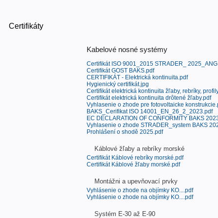
Certifikáty
Kabelové nosné systémy
Certifikát ISO 9001_2015 STRADER_ 2025_ANG
Certifikát GOST BAKS.pdf
CERTIFIKÁT - Elektrická kontinuita.pdf
Hygienický certifikát.jpg
Certifikát elektrická kontinuita žľaby, rebríky, profil
Certifikát elektrická kontinuita drôtené žľaby.pdf
Vyhlasenie o zhode pre fotovoltaicke konstrukcie.
BAKS_Cerifikat ISO 14001_EN_26_2_2023.pdf
EC DECLARATION OF CONFORMITY BAKS 2023
Vyhlasenie o zhode STRADER_system BAKS 202
Prohlášení o shodě 2025.pdf
Káblové žľaby a rebríky morské
Certifikát Káblové rebríky morské.pdf
Certifikát Káblové žľaby morské.pdf
Montážni a upevňovací prvky
Vyhlásenie o zhode na objímky KO....pdf
Vyhlásenie o zhode na objímky KO....pdf
Systém E-30 až E-90