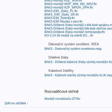
BAKS-montaz KGL_WSP.flv
BAKS-montáž WSP_WW_WS_WSZ.flv
BAKS-montáž KZP_WPDH_DPH.flv
BAKS-E90_Zlaby_PL.flv
BAKS_E90_Zlaby_DE.flv
BAKS-E90_Rebriky.flv
BAKS-E90-Skuska v peci.flv
BAKS-Drôtené žľaby-montáž s klik-klak spojkou.
BAKS-Drôtené žľaby-montáž klik-klak otočnej spo
BAKS-Drôtené žľaby-montáž rýchlospojky.flv
KO-3 24-36 motáž na rebrík DU....flv
Dekorační systém osvětlení, IKEA
BAKS - Dekoračný systém osvetlenia.mpg
Drátěné žlaby
BAKS - Drôtené káblové žľaby rýchlej montáže 
Kabelové žebříky
BAKS - Káblové rebríky rýchlej montáže-KLIK.mp
Rozvaděčové skříně
Montáž rozvádzača OT.f4v
Zpět na začátek ↑