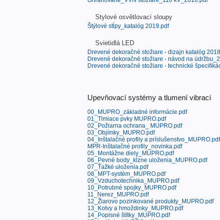
Ohraňované_VVN stoziare_110 kV_2016.pdf
Stylové osvětlovací sloupy
Štýlové stĺpy_katalóg 2019.pdf
Svietidlá LED
Drevené dekoračné stožiare - dizajn katalóg 2018
Drevené dekoračné stožiare - návod na údržbu_2
Drevené dekoračné stožiare - technické špecifikác
Upevňovací systémy a tlumení vibrací
00_MUPRO_základné informácie.pdf
01_Tlmiace pvky MUPRO.pdf
02_Požiarna ochrana_ MUPRO.pdf
03_Objímky_MUPRO.pdf
04_Inštalačné profily a príslušenstvo_MUPRO.pdf
MPR-Inštalačné profily_novinka.pdf
05_Montážne diely_MUPRO.pdf
06_Pevné body_kĺzne uloženia_MUPRO.pdf
07_Ťažké uloženia.pdf
08_MPT-systém_MUPRO.pdf
09_Vzduchotechnika_MUPRO.pdf
10_Potrubné spojky_MUPRO.pdf
11_Nerez_MUPRO.pdf
12_Žiarovo pozinkované produkty_MUPRO.pdf
13_Kotvy a hmoždinky_MUPRO.pdf
14_Popisné štítky_MUPRO.pdf