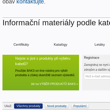
obav
kontaktujte
.
Informační materiály podle kat
Certifikáty
Katalógy
Letáky
Registrace
Nejste si jisti s produkty při výběru
kabelů?
Zaregistruj se nyní 
zdrojům a dalším 
Použijte BAKS on-line nástroj pro výběr
produktu a získej okamžitě seznam výsledků.
Jdi na VÝBĚR PRODUKTŮ BAKS »
Ukaž:
Všechny produkty
Nové produkty
Populární