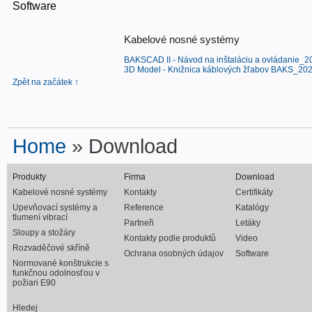
Software
Kabelové nosné systémy
BAKSCAD II - Návod na inštaláciu a ovládanie_2
3D Model - Knižnica káblových žľabov BAKS_202
Zpět na začátek ↑
Home
» Download
Produkty
Firma
Download
Kabelové nosné systémy
Kontakty
Certifikáty
Upevňovací systémy a
Reference
Katalógy
tlumení vibrací
Partneři
Letáky
Sloupy a stožáry
Kontakty podle produktů
Video
Rozvaděčové skříně
Ochrana osobných údajov
Software
Normované konštrukcie s
funkčnou odolnosťou v
požiari E90
Hledej