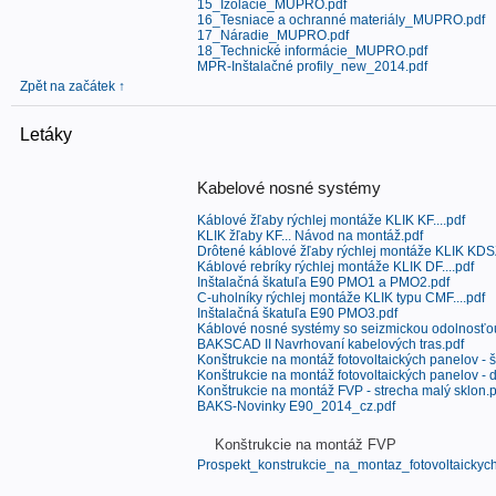
15_Izolácie_MUPRO.pdf
16_Tesniace a ochranné materiály_MUPRO.pdf
17_Náradie_MUPRO.pdf
18_Technické informácie_MUPRO.pdf
MPR-Inštalačné profily_new_2014.pdf
Zpět na začátek ↑
Letáky
Kabelové nosné systémy
Káblové žľaby rýchlej montáže KLIK KF....pdf
KLIK žľaby KF... Návod na montáž.pdf
Drôtené káblové žľaby rýchlej montáže KLIK KDSZ
Káblové rebríky rýchlej montáže KLIK DF....pdf
Inštalačná škatuľa E90 PMO1 a PMO2.pdf
C-uholníky rýchlej montáže KLIK typu CMF....pdf
Inštalačná škatuľa E90 PMO3.pdf
Káblové nosné systémy so seizmickou odolnosťo
BAKSCAD II Navrhovaní kabelových tras.pdf
Konštrukcie na montáž fotovoltaických panelov - 
Konštrukcie na montáž fotovoltaických panelov - 
Konštrukcie na montáž FVP - strecha malý sklon.p
BAKS-Novinky E90_2014_cz.pdf
Konštrukcie na montáž FVP
Prospekt_konstrukcie_na_montaz_fotovoltaicky