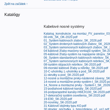
Zpět na začátek ↑
Katalógy
Kabelové nosné systémy
Katalog_konstrukcie_na montaz_FV_panelov_03
00-info_SK_OK-2020.pdf
01_System kablovych zlabov_SK_2026.pdf
02_System drotenych kablovych zlabov_SK_2026
03_System samonosnych kablovych zlabov_SK_
04-káblové žľaby-masívny vonkajší systém_SK-2
05-káblové žľaby-systém na napájanie strojov_S
06_System standardnych kablovych rebrikov_SK
07_System samonosnych kablovych rebrikov_SK
08-systém stúpacích rebríkov_SK-2020.pdf
09-morské káblové žľaby a rebríky_SK-2020.pdf
10-C-uholníky, L-uholníky a pod_SK-2020.pdf
11-skrutky a pod_SK-2020.pdf
12-nosné a montážne prvky-nástenné závesy_SK
14-nosné a montážne prvky-systém-I_SK-2020.pd
14_Nosne a montazne prvky - System I_SK_2026
15-podlahové káblové kanály_SK-2020.pdf
16-podparapetné kanály-H68,H100_SK-2020.pdf
17-dekoračný systém osvetlenia_SK-2020.pdf
19-E90_SK-2020.pdf
20-novinky_SK-2020.pdf
31 Káblové objímky typu KO.pdf
30 strader_prichytka_s_hmozdinkou_u1_us1.pdf