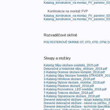
Katalog_konstrukcie_na montaz_FV_panelov_03
Konštrukcie na montáž FVP
Katalog_konstrukcie_na montaz_FV_panelov_03
Katalog_konstrukcie_na montaz_FV_panelov_03
Rozvaděčové skříně
POLYESTEROVÉ SKRINE OT, OT3, OTD, OTW, D
Sloupy a stožáry
Katalóg Stĺpy-stožiare-svietidlá_2025.pdf
Dekoračné a historické stĺpy_stožiare_2019.pdf
2-Katalog Ocelove stoziare komplet_2018.pdf
1-Katalog Stlpy Stoziare Svietidla STRADER_201
3-Katalog Hlinikove stoziare_2018.pdf
4-Katalog Stylove stoziare_mobiliar_2018.pdf
5-Katalog Plastove stoziare_2018.pdf
6-Katalog Rozvodnice_LED svietidla_2018.pdf
7-Katalog Trakcne stoziare_2018.pdf
8-Katalog Signalizacne stoziare_2018.pdf
Drevené dekoračné stožiare - dizajn katalóg 2018
Drevené dekoračné stožiare - návod na údržbu_2
Drevené dekoračné stožiare - technické špecifikác