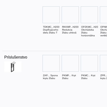
TDKMC...H200
RKKMP...H200
OPZKMC...H200
OPNK
Doplňujúceho
Redukcia
Obchádzka
Obch
dielu žľabu T
žľabu uhlová
žľabu
žľabu
horizontálna
vertik
Príslušenstvo
ZAP... Spona
PKMP... Kryt
PKMC... Kryt
ZPR..
krytu žľabu
žľabu
žľabu
krytu 