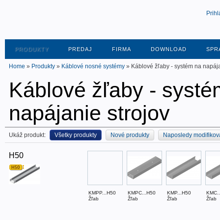
Prihl
PRODUKTY
PREDAJ
FIRMA
DOWNLOAD
SPR
Home
»
Produkty
»
Káblové nosné systémy
» Káblové žľaby - systém na napája
Káblové žľaby - systé
napájanie strojov
Ukáž produkt:
Všetky produkty
Nové produkty
Naposledy modifikov
H50
KMPP...H50
KMPC...H50
KMP...H50
KMC..
Žľab
Žľab
Žľab
Žľab