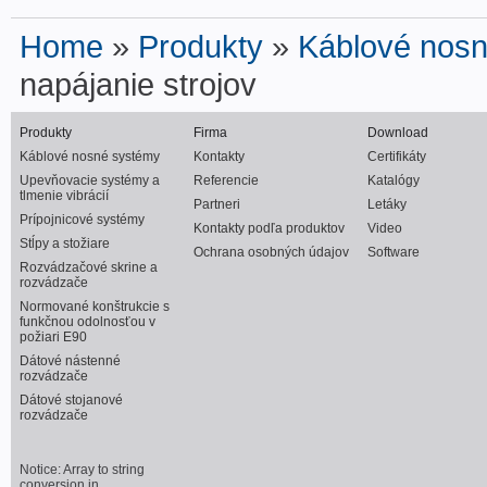
Home
»
Produkty
»
Káblové nos
napájanie strojov
Produkty
Firma
Download
Káblové nosné systémy
Kontakty
Certifikáty
Upevňovacie systémy a
Referencie
Katalógy
tlmenie vibrácií
Partneri
Letáky
Prípojnicové systémy
Kontakty podľa produktov
Video
Stĺpy a stožiare
Ochrana osobných údajov
Software
Rozvádzačové skrine a
rozvádzače
Normované konštrukcie s
funkčnou odolnosťou v
požiari E90
Dátové nástenné
rozvádzače
Dátové stojanové
rozvádzače
Notice
: Array to string
conversion in