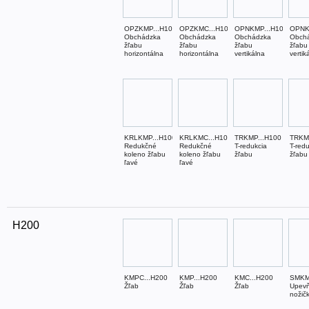
OPZKMP...H100
OPZKMC...H100
OPNKMP...H100
OPNK
Obchádzka
Obchádzka
Obchádzka
Obch
žľabu
žľabu
žľabu
žľabu
horizontálna
horizontálna
vertikálna
vertik
KRLKMP...H100
KRLKMC...H100
TRKMP...H100
TRKM
Redukčné
Redukčné
T-redukcia
T-red
koleno žľabu
koleno žľabu
žľabu
žľabu
ľavé
ľavé
H200
KMPC...H200
KMP...H200
KMC...H200
SMKM
Žľab
Žľab
Žľab
Upevň
nožič