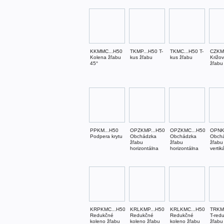
KKMMC...H50
TKMP...H50 T-
TKMC...H50 T-
CZKM
Kolena žľabu
kus žľabu
kus žľabu
Križo
45°
žľabu
PPKM...H50
OPZKMP...H50
OPZKMC...H50
OPNK
Podpera krytu
Obchádzka
Obchádzka
Obch
žľabu
žľabu
žľabu
horizontálna
horizontálna
vertik
KRPKMC...H50
KRLKMP...H50
KRLKMC...H50
TRKM
Redukčné
Redukčné
Redukčné
T-red
koleno žľabu
koleno žľabu
koleno žľabu
žľabu