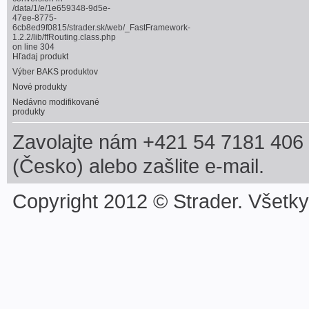
/data/1/e/1e659348-9d5e-
47ee-8775-
6cb8ed9f0815/strader.sk/web/_FastFramework-
1.2.2/lib/ffRouting.class.php
on line
304
Hľadaj produkt
Výber BAKS produktov
Nové produkty
Nedávno modifikované
produkty
Zavolajte nám +421 54 7181 406 
(Česko) alebo zašlite e-mail.
Copyright 2012 © Strader. Všetk