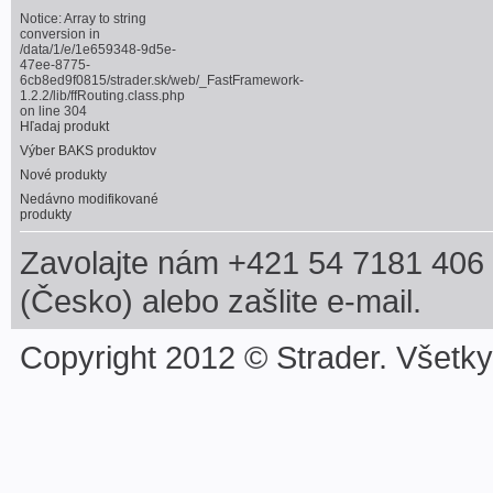
Notice
: Array to string
conversion in
/data/1/e/1e659348-9d5e-
47ee-8775-
6cb8ed9f0815/strader.sk/web/_FastFramework-
1.2.2/lib/ffRouting.class.php
on line
304
Hľadaj produkt
Výber BAKS produktov
Nové produkty
Nedávno modifikované
produkty
Zavolajte nám +421 54 7181 406 
(Česko) alebo zašlite e-mail.
Copyright 2012 © Strader. Všetk