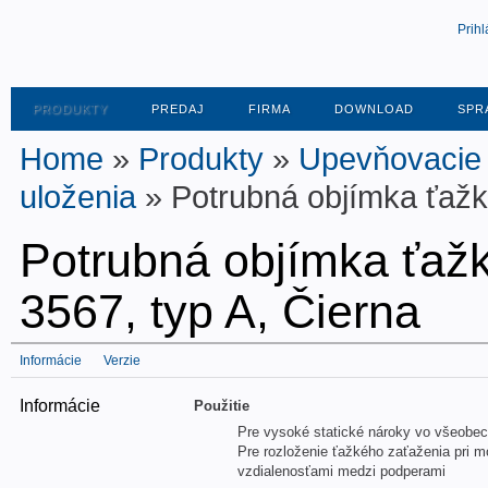
Prihl
PRODUKTY
PREDAJ
FIRMA
DOWNLOAD
SPR
Home
»
Produkty
»
Upevňovacie s
uloženia
» Potrubná objímka ťažk
Potrubná objímka ťaž
3567, typ A, Čierna
Informácie
Verzie
Informácie
Použitie
Pre vysoké statické nároky vo všeobec
Pre rozloženie ťažkého zaťaženia pri m
vzdialenosťami medzi podperami