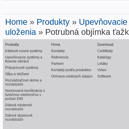
Home
»
Produkty
»
Upevňovacie s
uloženia
» Potrubná objímka ťažk
Produkty
Firma
Download
Káblové nosné systémy
Kontakty
Certifikáty
Upevňovacie systémy a
Referencie
Katalógy
tlmenie vibrácií
Partneri
Letáky
Prípojnicové systémy
Kontakty podľa produktov
Video
Stĺpy a stožiare
Ochrana osobných údajov
Software
Rozvádzačové skrine a
rozvádzače
Normované konštrukcie s
funkčnou odolnosťou v
požiari E90
Dátové nástenné
rozvádzače
Dátové stojanové
rozvádzače