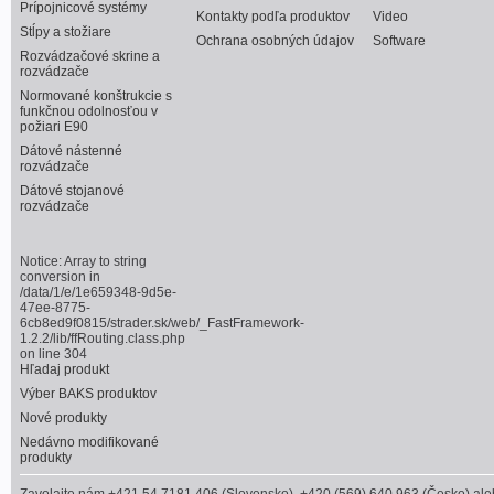
Prípojnicové systémy
Kontakty podľa produktov
Video
Stĺpy a stožiare
Ochrana osobných údajov
Software
Rozvádzačové skrine a
rozvádzače
Normované konštrukcie s
funkčnou odolnosťou v
požiari E90
Dátové nástenné
rozvádzače
Dátové stojanové
rozvádzače
Notice
: Array to string
conversion in
/data/1/e/1e659348-9d5e-
47ee-8775-
6cb8ed9f0815/strader.sk/web/_FastFramework-
1.2.2/lib/ffRouting.class.php
on line
304
Hľadaj produkt
Výber BAKS produktov
Nové produkty
Nedávno modifikované
produkty