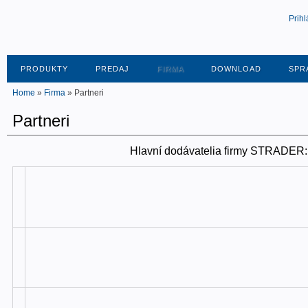
Prihl
PRODUKTY
PREDAJ
FIRMA
DOWNLOAD
SPR
Home
»
Firma
» Partneri
Partneri
Hlavní dodávatelia firmy STRADER: