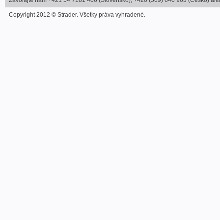
Zavolajte nám +421 54 7181 406 (Slovensko), +420 (569) 640 963 (Česko) alebo
Copyright 2012 © Strader. Všetky práva vyhradené.