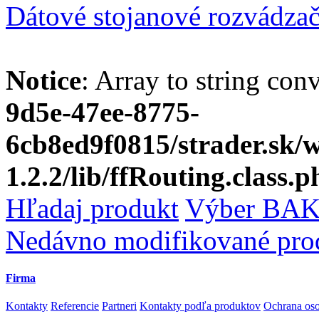
Dátové stojanové rozvádza
Notice
: Array to string con
9d5e-47ee-8775-
6cb8ed9f0815/strader.sk
1.2.2/lib/ffRouting.class.p
Hľadaj produkt
Výber BAK
Nedávno modifikované pro
Firma
Kontakty
Referencie
Partneri
Kontakty podľa produktov
Ochrana os