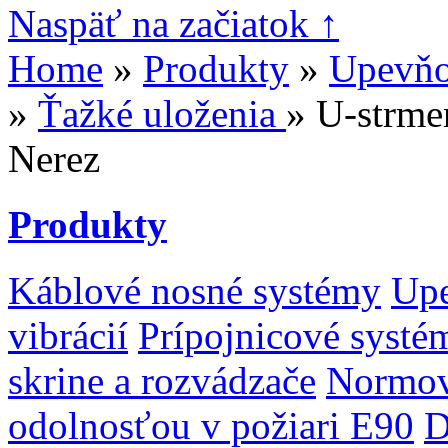
Naspäť na začiatok ↑
Home
»
Produkty
»
Upevňov
»
Ťažké uloženia
» U-strme
Nerez
Produkty
Káblové nosné systémy
Upe
vibrácií
Prípojnicové systé
skrine a rozvádzače
Normov
odolnosťou v požiari E90
D