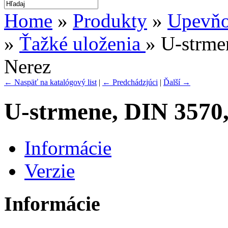
Home
»
Produkty
»
Upevňov
»
Ťažké uloženia
» U-strme
Nerez
← Naspäť na katalógový list
|
← Predchádzjúci
|
Ďalší →
U-strmene, DIN 3570,
Informácie
Verzie
Informácie