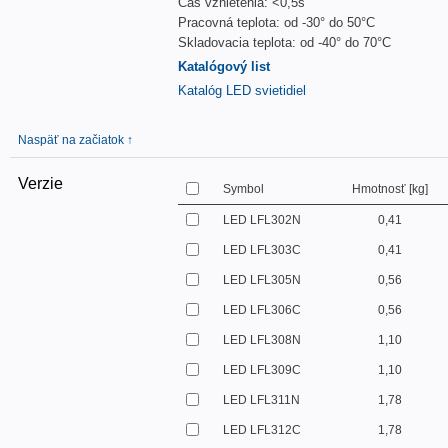
Čas vznietenia: <0,5s
Pracovná teplota: od -30° do 50°C
Skladovacia teplota: od -40° do 70°C
Katalógový list
Katalóg LED svietidiel
Naspäť na začiatok ↑
Verzie
Symbol
Hmotnosť [kg]
LED LFL302N
0,41
LED LFL303C
0,41
LED LFL305N
0,56
LED LFL306C
0,56
LED LFL308N
1,10
LED LFL309C
1,10
LED LFL311N
1,78
LED LFL312C
1,78