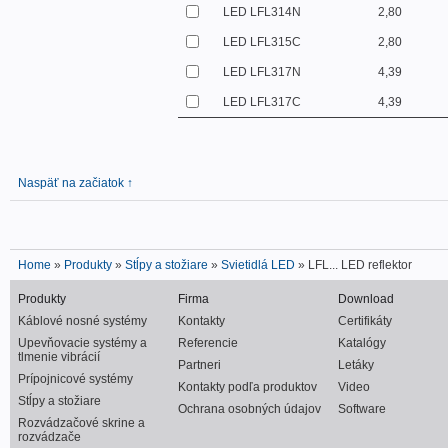
LED LFL314N
2,80
LED LFL315C
2,80
LED LFL317N
4,39
LED LFL317C
4,39
Naspäť na začiatok ↑
Home
»
Produkty
»
Stĺpy a stožiare
»
Svietidlá LED
» LFL... LED reflektor
Produkty
Firma
Download
Káblové nosné systémy
Kontakty
Certifikáty
Upevňovacie systémy a
Referencie
Katalógy
tlmenie vibrácií
Partneri
Letáky
Prípojnicové systémy
Kontakty podľa produktov
Video
Stĺpy a stožiare
Ochrana osobných údajov
Software
Rozvádzačové skrine a
rozvádzače