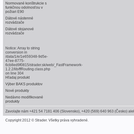
Normované konštrukcie s
funkčnou odolnosťou v
požiari E90
Dátové nástenné
rozvádzače
Dátové stojanové
rozvádzače
Notice
: Array to string
conversion in
/data/1/e/1e659348-9d5e-
47ee-8775-
6cb8ed9f0815/strader.sk/web/_FastFramework-
1.2.2/lib/ffRouting.class.php
on line
304
Hľadaj produkt
Výber BAKS produktov
Nové produkty
Nedávno modifikované
produkty
Zavolajte nám +421 54 7181 406 (Slovensko), +420 (569) 640 963 (Česko) alebo
Copyright 2012 © Strader. Všetky práva vyhradené.