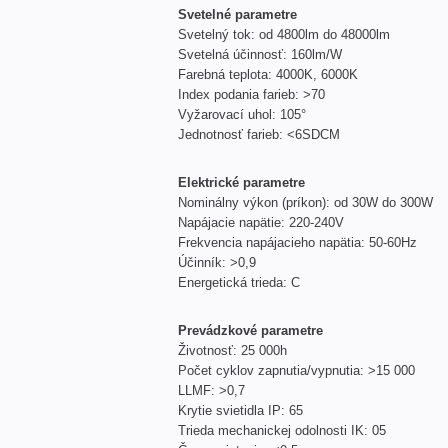
Svetelné parametre
Svetelný tok: od 4800lm do 48000lm
Svetelná účinnosť: 160lm/W
Farebná teplota: 4000K, 6000K
Index podania farieb: >70
Vyžarovací uhol: 105°
Jednotnosť farieb: <6SDCM
Elektrické parametre
Nominálny výkon (príkon): od 30W do 300W
Napájacie napätie: 220-240V
Frekvencia napájacieho napätia: 50-60Hz
Účinník: >0,9
Energetická trieda: C
Prevádzkové parametre
Životnosť: 25 000h
Počet cyklov zapnutia/vypnutia: >15 000
LLMF: >0,7
Krytie svietidla IP: 65
Trieda mechanickej odolnosti IK: 05