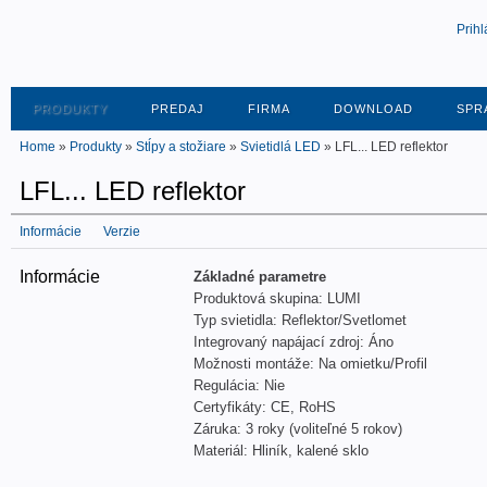
Prihl
PRODUKTY
PREDAJ
FIRMA
DOWNLOAD
SPR
Home
»
Produkty
»
Stĺpy a stožiare
»
Svietidlá LED
» LFL... LED reflektor
LFL... LED reflektor
Informácie
Verzie
Informácie
Základné parametre
Produktová skupina: LUMI
Typ svietidla: Reflektor/Svetlomet
Integrovaný napájací zdroj: Áno
Možnosti montáže: Na omietku/Profil
Regulácia: Nie
Certyfikáty: CE, RoHS
Záruka: 3 roky (voliteľné 5 rokov)
Materiál: Hliník, kalené sklo