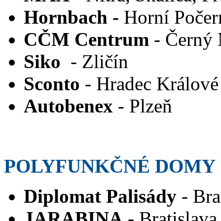
Hornbach -
Horní Počer
CČM Centrum
- Černý
Siko
- Zličín
Sconto
- Hradec Králové
Autobenex
- Plzeň
POLYFUNKČNÉ DOMY
Diplomat Palisády
- Bra
JARABINA
- Bratislav