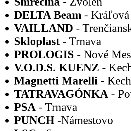
Smrečina
- Zvolen
DELTA Beam
- Kráľová
VAILLAND
- Trenčians
Skloplast
- Trnava
PROLOGIS
- Nové Mest
V.O.D.S. KUENZ
- Kec
Magnetti Marelli
- Kech
TATRAVAGÓNKA
- Po
PSA
- Trnava
PUNCH
-Námestovo