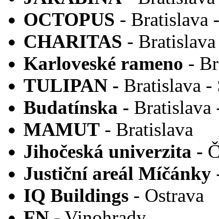
OCTOPUS
- Bratislava
CHARITAS
- Bratislav
Karloveské rameno
- Br
TULIPAN -
Bratislava -
Budatínska -
Bratislava 
MAMUT
- Bratislava
Jihočeská univerzita -
Č
Justiční areál Míčánky
IQ Buildings
- Ostrava
FN
- Vinohrady