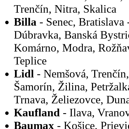
Trenčín, Nitra, Skalica
Billa
- Senec, Bratislava
Dúbravka, Banská Bystri
Komárno, Modra, Rožňava
Teplice
Lidl
- Nemšová, Trenčín,
Šamorín, Žilina, Petržal
Trnava, Želiezovce, Duna
Kaufland
- Ilava, Vrano
Baumax
- Košice, Prievi