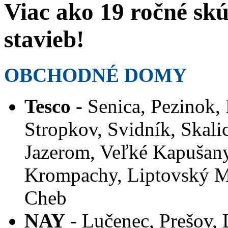
Viac ako 19 ročné skú
stavieb!
OBCHODNÉ DOMY
Tesco
- Senica, Pezinok,
Stropkov, Svidník, Skalic
Jazerom, Veľké Kapušan
Krompachy, Liptovský Mi
Cheb
NAY
- Lučenec, Prešov, 