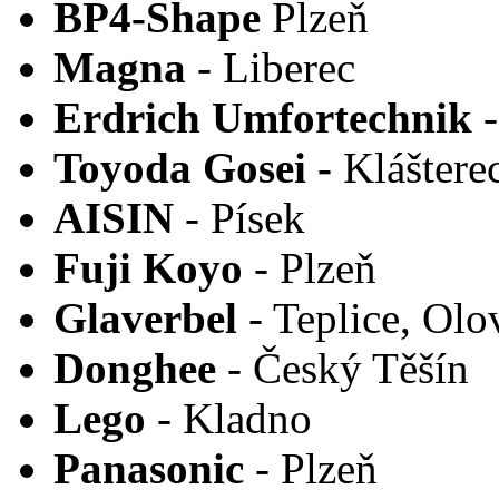
BP4-Shape
Plzeň
Magna
- Liberec
Erdrich Umfortechnik
-
Toyoda Gosei -
Kláštere
AISIN
- Písek
Fuji Koyo
- Plzeň
Glaverbel
- Teplice, Olo
Donghee
- Český Těšín
Lego
- Kladno
Panasonic
- Plzeň