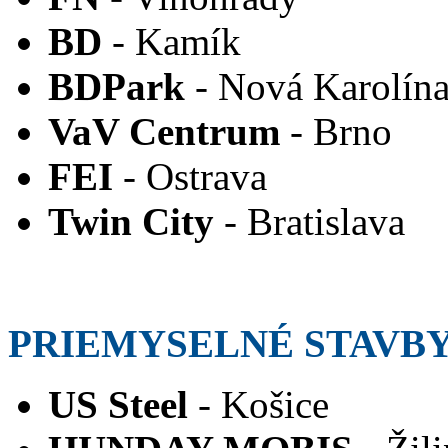
BD
- Kamík
BDPark
- Nová Karolín
VaV Centrum
- Brno
FEI
- Ostrava
Twin City
- Bratislava
PRIEMYSELNÉ STAVB
US Steel
- Košice