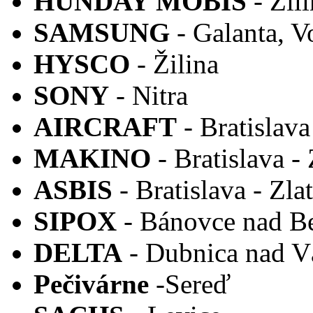
HUNDAY MOBIS
- Žil
SAMSUNG
- Galanta, V
HYSCO
- Žilina
SONY
- Nitra
AIRCRAFT
- Bratislava
MAKINO
- Bratislava -
ASBIS
- Bratislava - Zla
SIPOX
- Bánovce nad B
DELTA
- Dubnica nad 
Pečivárne
-Sereď