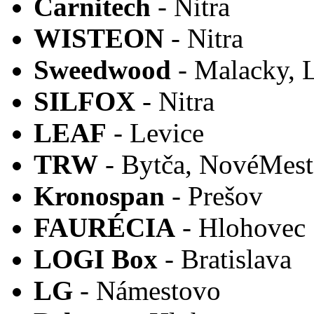
Carnitech
- Nitra
WISTEON
- Nitra
Sweedwood
- Malacky, 
SILFOX
- Nitra
LEAF
- Levice
TRW
- Bytča, NovéMes
Kronospan
- Prešov
FAURÉCIA
- Hlohovec
LOGI Box
- Bratislava
LG
- Námestovo