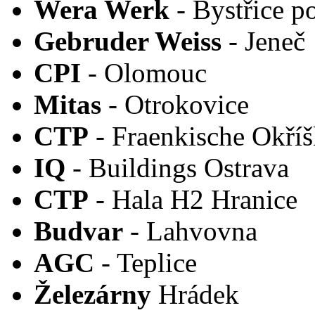
Wera Werk
- Bystřice p
Gebruder Weiss
- Jeneč
CPI
- Olomouc
Mitas
- Otrokovice
CTP
- Fraenkische Okří
IQ
- Buildings Ostrava
CTP
- Hala H2 Hranice
Budvar
- Lahvovna
AGC
- Teplice
Železárny
Hrádek