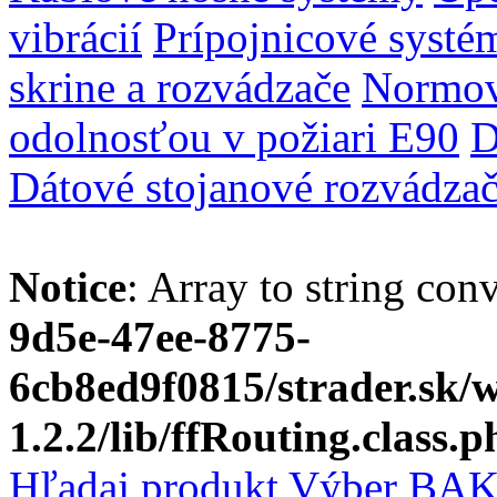
vibrácií
Prípojnicové systé
skrine a rozvádzače
Normov
odolnosťou v požiari E90
D
Dátové stojanové rozvádza
Notice
: Array to string con
9d5e-47ee-8775-
6cb8ed9f0815/strader.sk
1.2.2/lib/ffRouting.class.p
Hľadaj produkt
Výber BAK