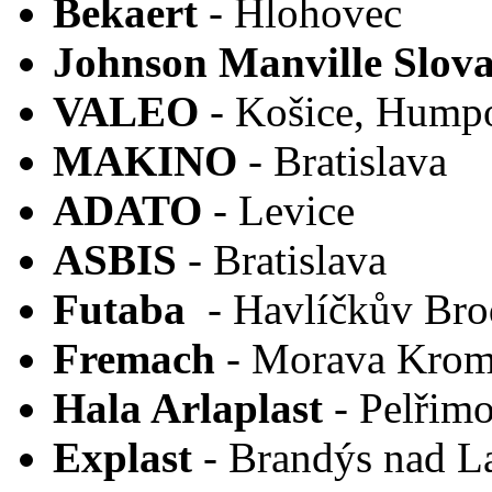
Bekaert
- Hlohovec
Johnson Manville Slov
VALEO
- Košice, Hump
MAKINO
- Bratislava
ADATO
- Levice
ASBIS
- Bratislava
Futaba
- Havlíčkův Brod
Fremach
- Morava Krom
Hala Arlaplast
- Pelřim
Explast
- Brandýs nad 