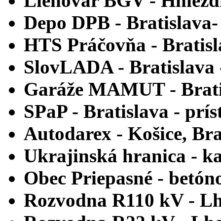
Liehovar BGV -
Hniezd
Depo DPB -
Bratislava
HTS Práčovňa -
Bratis
SlovLADA -
Bratislava
Garáže MAMUT -
Brati
SPaP -
Bratislava - prís
Autodarex -
Košice, Bra
Ukrajinská hranica -
k
Obec Priepasné -
betóno
Rozvodna R110 kV -
Lh