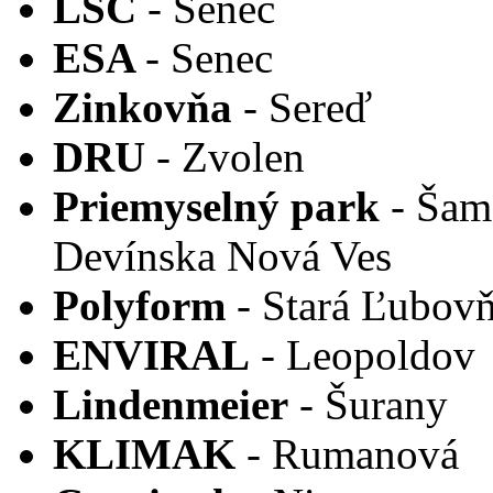
LSC
- Senec
ESA
- Senec
Zinkovňa
- Sereď
DRU
- Zvolen
Priemyselný park
- Šamo
Devínska Nová Ves
Polyform
- Stará Ľubov
ENVIRAL
- Leopoldov
Lindenmeier
- Šurany
KLIMAK
- Rumanová