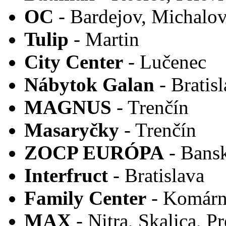
OC
- Bardejov, Michalo
Tulip
- Martin
City Center
- Lučenec
Nábytok Galan
- Bratisl
MAGNUS
- Trenčín
Masaryčky
- Trenčín
ZOCP EURÓPA
- Bansk
Interfruct
- Bratislava
Family Center
- Komárno
MAX
- Nitra, Skalica, P