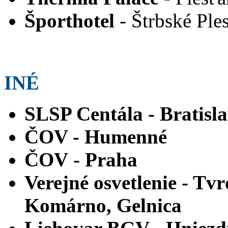
Športhotel
- Štrbské Ple
INÉ
SLSP Centála -
Bratisl
ČOV -
Humenné
ČOV
- Praha
Verejné osvetlenie
-
Tvr
Komárno, Gelnica