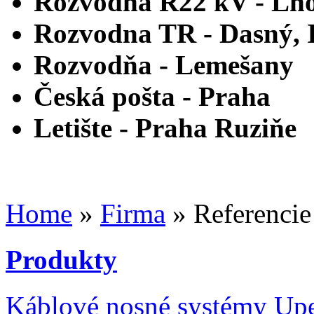
Rozvodna R22 kV -
Lho
Rozvodna TR -
Dasný, I
Rozvodňa -
Lemešany
Česká pošta -
Praha
Letište -
Praha Ruziňe
Home
»
Firma
» Referencie
Produkty
Káblové nosné systémy
Upe