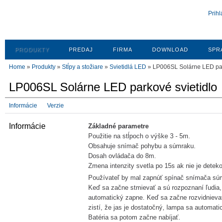
Prihl
PRODUKTY
PREDAJ
FIRMA
DOWNLOAD
SPR
Home
»
Produkty
»
Stĺpy a stožiare
»
Svietidlá LED
» LP006SL Solárne LED par
LP006SL Solárne LED parkové svietidlo
Informácie
Verzie
Informácie
Základné parametre
Použitie na stĺpoch o výške 3 - 5m.
Obsahuje snímač pohybu a súmraku.
Dosah ovládača do 8m.
Zmena intenzity svetla po 15s ak nie je detek
Používateľ by mal zapnúť spínač snímača sú
Keď sa začne stmievať a sú rozpoznaní ľudia
automatický zapne. Keď sa začne rozvidnieva
zistí, že jas je dostatočný, lampa sa automat
Batéria sa potom začne nabíjať.