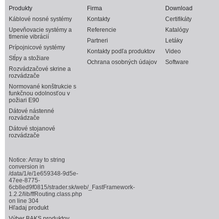
Produkty
Firma
Download
Káblové nosné systémy
Kontakty
Certifikáty
Upevňovacie systémy a
Referencie
Katalógy
tlmenie vibrácií
Partneri
Letáky
Prípojnicové systémy
Kontakty podľa produktov
Video
Stĺpy a stožiare
Ochrana osobných údajov
Software
Rozvádzačové skrine a
rozvádzače
Normované konštrukcie s
funkčnou odolnosťou v
požiari E90
Dátové nástenné
rozvádzače
Dátové stojanové
rozvádzače
Notice
: Array to string
conversion in
/data/1/e/1e659348-9d5e-
47ee-8775-
6cb8ed9f0815/strader.sk/web/_FastFramework-
1.2.2/lib/ffRouting.class.php
on line
304
Hľadaj produkt
Výber BAKS produktov