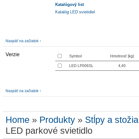
Katalógový list
Katalóg LED svietidiel
Naspäť na začiatok ↑
Verzie
Symbol
Hmotnosť [kg]
LED LP006SL
4,40
Naspäť na začiatok ↑
Home
»
Produkty
»
Stĺpy a stožia
LED parkové svietidlo