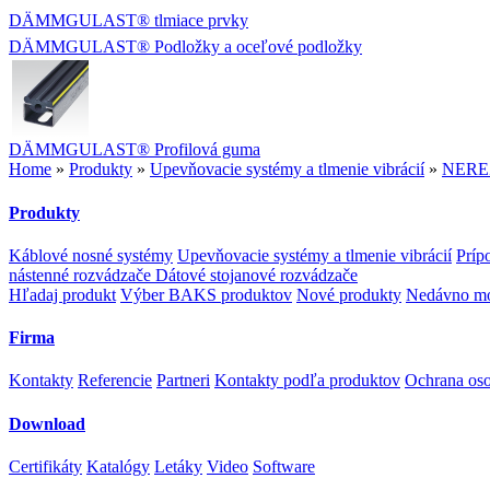
DÄMMGULAST® tlmiace prvky
DÄMMGULAST® Podložky a oceľové podložky
DÄMMGULAST® Profilová guma
Home
»
Produkty
»
Upevňovacie systémy a tlmenie vibrácií
»
NERE
Produkty
Káblové nosné systémy
Upevňovacie systémy a tlmenie vibrácií
Príp
nástenné rozvádzače
Dátové stojanové rozvádzače
Hľadaj produkt
Výber BAKS produktov
Nové produkty
Nedávno mo
Firma
Kontakty
Referencie
Partneri
Kontakty podľa produktov
Ochrana os
Download
Certifikáty
Katalógy
Letáky
Video
Software