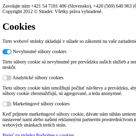
Zavolajte nám +421 54 7181 406 (Slovensko), +420 (569) 640 963 (Če
Copyright 2012 © Strader. Všetky práva vyhradené.
Cookies
Tieto webové stránky ukladajú v súlade so zákonmi na vaše zariadeni
Nevyhnutné súbory cookies
Tieto súbory cookie sú nevyhnutné pre prevádzku našich služieb a nem
neskôr.
Analytické súbory cookies
Tieto súbory cookie nám umožňujú počítať návštevy a prevádzku, aby 
súbory cookie zhromažďujú, sú agregované, a teda anonymné.
Marketingové súbory cookies
Keď príjmete marketingové súbory cookie, dávate nám súhlas umiest
nastavené nami alebo našimi reklamnými partnermi prostredníctvom na
webových stránkach tretích strán.
Prejsť na stránku Podrobne o cookies