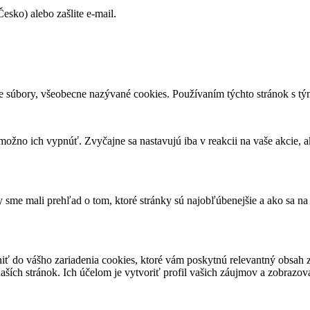
sko) alebo zašlite e-mail.
e súbory, všeobecne nazývané cookies. Používaním týchto stránok s tým
ožno ich vypnúť. Zvyčajne sa nastavujú iba v reakcii na vaše akcie, a
sme mali prehľad o tom, ktoré stránky sú najobľúbenejšie a ako sa na
niť do vášho zariadenia cookies, ktoré vám poskytnú relevantný obsa
ších stránok. Ich účelom je vytvoriť profil vašich záujmov a zobrazo