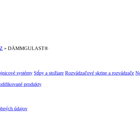
Z
» DÄMMGULAST®
ojnicové systémy
Stĺpy a stožiare
Rozvádzačové skrine a rozvádzače
No
difikované produkty
obných údajov