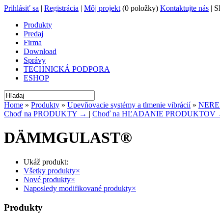
Prihlásiť sa
|
Registrácia
|
Môj projekt
(0 položky)
Kontaktujte nás
| S
Produkty
Predaj
Firma
Download
Správy
TECHNICKÁ PODPORA
ESHOP
Home
»
Produkty
»
Upevňovacie systémy a tlmenie vibrácií
»
NERE
Choď na PRODUKTY →
|
Choď na HĽADANIE PRODUKTOV
DÄMMGULAST®
Ukáž produkt:
Všetky produkty
×
Nové produkty
×
Naposledy modifikované produkty
×
Produkty