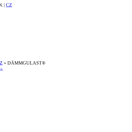
K |
CZ
Z
» DÄMMGULAST®
 →