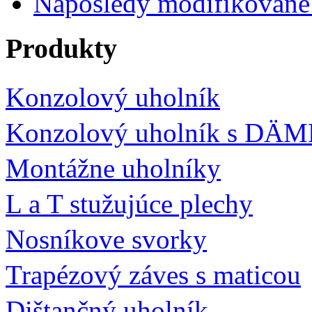
Naposledy modifikované
Produkty
Konzolový uholník
Konzolový uholník s DÄ
Montážne uholníky
L a T stužujúce plechy
Nosníkove svorky
Trapézový záves s maticou
Dištančný uholník