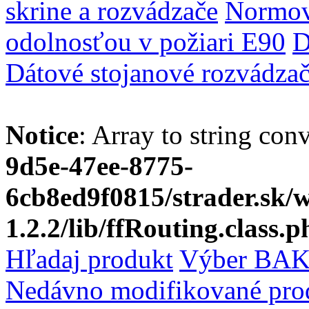
skrine a rozvádzače
Normov
odolnosťou v požiari E90
D
Dátové stojanové rozvádza
Notice
: Array to string con
9d5e-47ee-8775-
6cb8ed9f0815/strader.sk
1.2.2/lib/ffRouting.class.p
Hľadaj produkt
Výber BAK
Nedávno modifikované pro