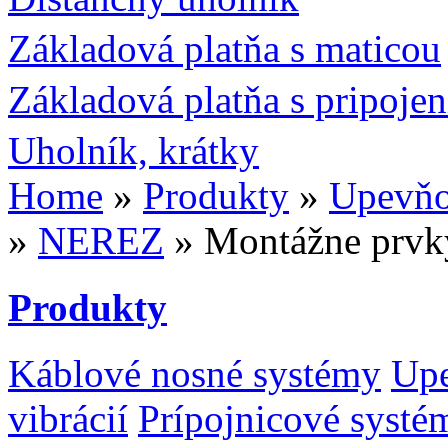
Základová platňa s maticou
Základová platňa s pripoje
Uholník, krátky
Home
»
Produkty
»
Upevňov
»
NEREZ
» Montážne prvk
Produkty
Káblové nosné systémy
Upe
vibrácií
Prípojnicové systé