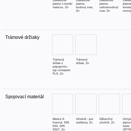
Základové
Základové
Základové
Zákla
platne s kombi
platne,
platne,
platne
maticou, Zn
bodový zvar,
celoobvodový
kotvi
Zn
zvar, Zn
otvory
Trámové držiaky
Trámový
Trámový
držiak s
držiak, Zn
pripojením -
typ Lindapter
FLS, Zn
Spojovací materiál
Matica 6-
Uholník - pre
Dištančný
Uchyt
hranná, DIN
radiátory, Zn
uholník, Zn
plyno
934, DIN
sada
3567, Zn
OPTI