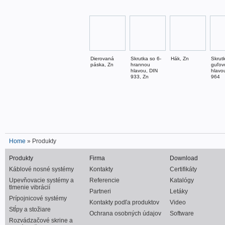
Dierovaná
Skrutka so 6-
Hák, Zn
Skrut
páska, Zn
hrannou
guľov
hlavou, DIN
hlavo
933, Zn
964
Home
» Produkty
Produkty
Firma
Download
Káblové nosné systémy
Kontakty
Certifikáty
Upevňovacie systémy a
Referencie
Katalógy
tlmenie vibrácií
Partneri
Letáky
Prípojnicové systémy
Kontakty podľa produktov
Video
Stĺpy a stožiare
Ochrana osobných údajov
Software
Rozvádzačové skrine a