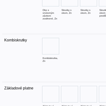
Oko s
Skrutky s
Skrutky s
Skrut
vnútorným
okom, Zn
okom, Zn
okom
závitom
predl
zosilnené, Zn
Kombiskrutky
Kombiskrutka,
Zn
Základové platne