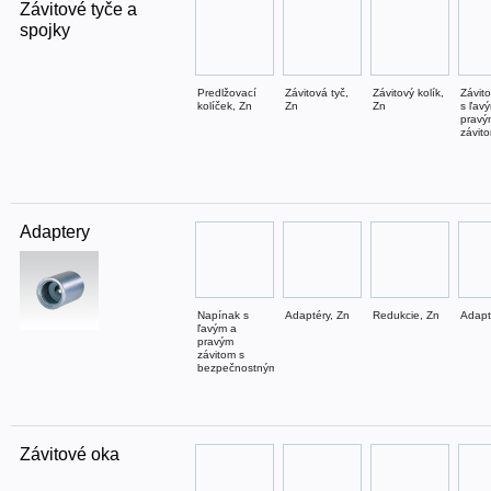
Závitové tyče a
spojky
Predlžovací
Závitová tyč,
Závitový kolík,
Závito
kolíček, Zn
Zn
Zn
s ľav
pravý
závit
Adaptery
Napínak s
Adaptéry, Zn
Redukcie, Zn
Adapt
ľavým a
pravým
závitom s
bezpečnostnými
otvorami, Zn
Závitové oka