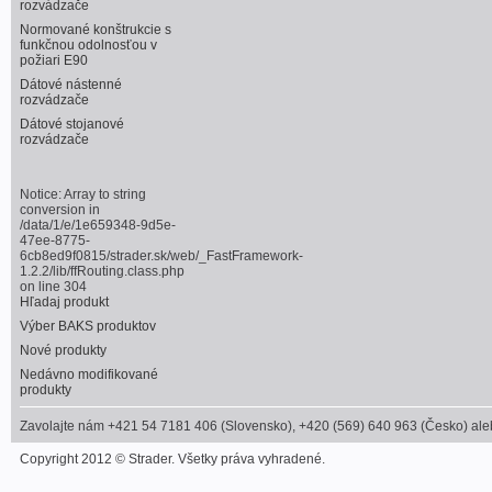
rozvádzače
Normované konštrukcie s
funkčnou odolnosťou v
požiari E90
Dátové nástenné
rozvádzače
Dátové stojanové
rozvádzače
Notice
: Array to string
conversion in
/data/1/e/1e659348-9d5e-
47ee-8775-
6cb8ed9f0815/strader.sk/web/_FastFramework-
1.2.2/lib/ffRouting.class.php
on line
304
Hľadaj produkt
Výber BAKS produktov
Nové produkty
Nedávno modifikované
produkty
Zavolajte nám +421 54 7181 406 (Slovensko), +420 (569) 640 963 (Česko) alebo
Copyright 2012 © Strader. Všetky práva vyhradené.