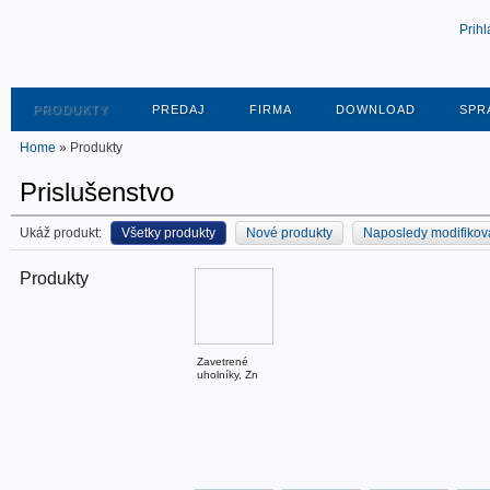
Prihl
PRODUKTY
PREDAJ
FIRMA
DOWNLOAD
SPR
Home
» Produkty
Prislušenstvo
Ukáž produkt:
Všetky produkty
Nové produkty
Naposledy modifikov
Produkty
Zavetrené
uholníky, Zn