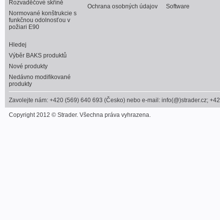
Rozvaděčové skříně
Ochrana osobných údajov
Software
Normované konštrukcie s
funkčnou odolnosťou v
požiari E90
Hledej
Výběr BAKS produktů
Nové produkty
Nedávno modifikované
produkty
Zavolejte nám: +420 (569) 640 693 (Česko) nebo e-mail: info(@)strader.cz; +4
Copyright 2012 © Strader. Všechna práva vyhrazena.