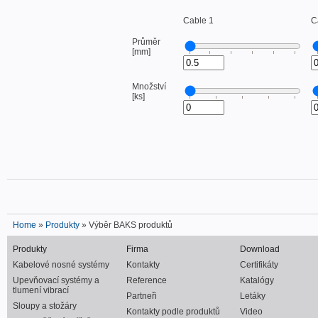
Cable 1
C
Průměr
[mm]
Množství
[ks]
Home
»
Produkty
» Výběr BAKS produktů
Produkty
Firma
Download
Kabelové nosné systémy
Kontakty
Certifikáty
Upevňovací systémy a
Reference
Katalógy
tlumení vibrací
Partneři
Letáky
Sloupy a stožáry
Kontakty podle produktů
Video