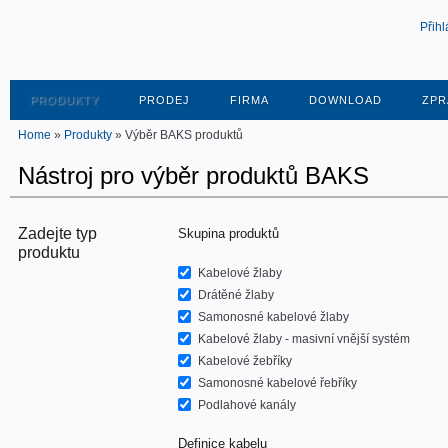
Přihl
PRODUKTY
PRODEJ
FIRMA
DOWNLOAD
ZPR
Home
»
Produkty
» Výběr BAKS produktů
Nástroj pro výběr produktů BAKS
Zadejte typ
Skupina produktů
produktu
Kabelové žlaby
Drátěné žlaby
Samonosné kabelové žlaby
Kabelové žlaby - masivní vnější systém
Kabelové žebříky
Samonosné kabelové řebříky
Podlahové kanály
Definice kabelu