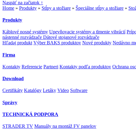
Naspäť na začiatok ↑
Home
»
Produkty
»
Stĺpy a stožiare
»
Špeciálne stĺpy a stožiare
»
Sto
Produkty
Káblové nosné systémy
Upevňovacie systémy a tlmenie vibrácií
Príp
nástenné rozvádzače
Dátové stojanové rozvádzače
Hľadaj produkt
Výber BAKS produktov
Nové produkty
Nedávno mo
Firma
Kontakty
Referencie
Partneri
Kontakty podľa produktov
Ochrana os
Download
Certifikáty
Katalógy
Letáky
Video
Software
Správy
TECHNICKÁ PODPORA
STRADER TV
Manuály na montáž FV panelov