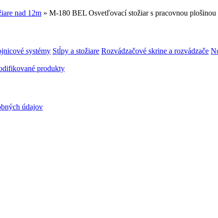
žiare nad 12m
» M-180 BEL Osvetľovací stožiar s pracovnou plošinou
ojnicové systémy
Stĺpy a stožiare
Rozvádzačové skrine a rozvádzače
No
difikované produkty
obných údajov