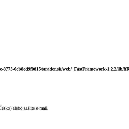
ee-8775-6cb8ed9f0815/strader.sk/web/_FastFramework-1.2.2/lib/ffR
sko) alebo zašlite e-mail.