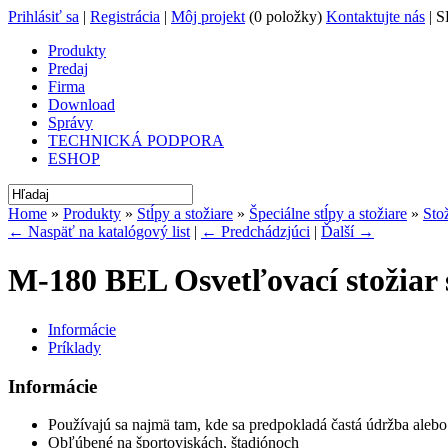
Prihlásiť sa
|
Registrácia
|
Môj projekt
(0 položky)
Kontaktujte nás
| S
Produkty
Predaj
Firma
Download
Správy
TECHNICKÁ PODPORA
ESHOP
Home
»
Produkty
»
Stĺpy a stožiare
»
Špeciálne stĺpy a stožiare
»
Sto
← Naspäť na katalógový list
|
← Predchádzjúci
|
Ďalší →
M-180 BEL Osvetľovací stožiar 
Informácie
Príklady
Informácie
Používajú sa najmä tam, kde sa predpokladá častá údržba aleb
Obľúbené na športoviskách, štadiónoch