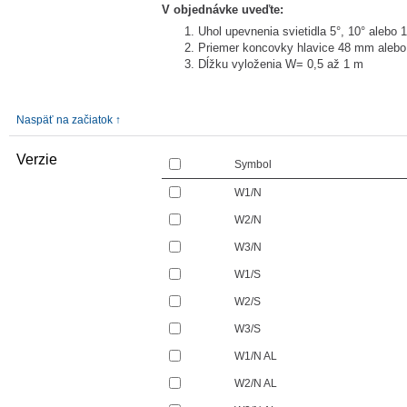
V objednávke uveďte:
Uhol upevnenia svietidla 5°, 10° alebo 
Priemer koncovky hlavice 48 mm aleb
Dĺžku vyloženia W= 0,5 až 1 m
Naspäť na začiatok ↑
Verzie
Symbol
W1/N
W2/N
W3/N
W1/S
W2/S
W3/S
W1/N AL
W2/N AL