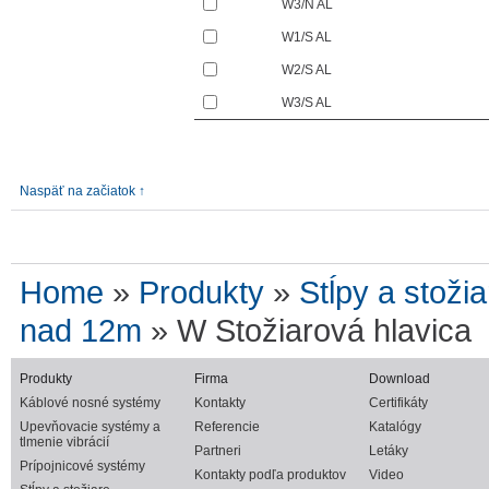
W3/N AL
W1/S AL
W2/S AL
W3/S AL
Naspäť na začiatok ↑
Home
»
Produkty
»
Stĺpy a stožia
nad 12m
» W Stožiarová hlavica
Produkty
Firma
Download
Káblové nosné systémy
Kontakty
Certifikáty
Upevňovacie systémy a
Referencie
Katalógy
tlmenie vibrácií
Partneri
Letáky
Prípojnicové systémy
Kontakty podľa produktov
Video