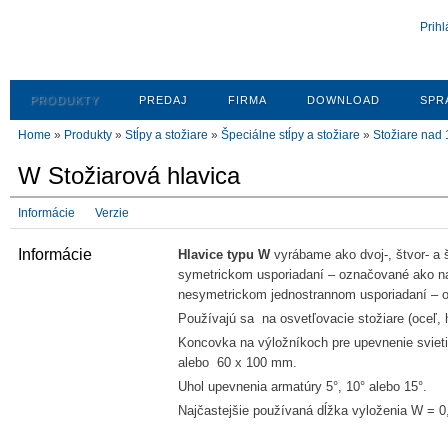
Prihl
PRODUKTY
PREDAJ
FIRMA
DOWNLOAD
SPR
Home
»
Produkty
»
Stĺpy a stožiare
»
Špeciálne stĺpy a stožiare
»
Stožiare nad
W Stožiarová hlavica
Informácie
Verzie
Informácie
Hlavice typu W
vyrábame ako dvoj-, štvor- a 
symetrickom usporiadaní – označované ako na
nesymetrickom jednostrannom usporiadaní – 
Používajú sa na osvetľovacie stožiare (oceľ, h
Koncovka na výložníkoch pre upevnenie svie
alebo 60 x 100 mm.
Uhol upevnenia armatúry 5°, 10° alebo 15°.
Najčastejšie používaná dĺžka vyloženia W = 