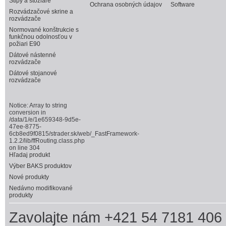
Stĺpy a stožiare
Ochrana osobných údajov
Software
Rozvádzačové skrine a
rozvádzače
Normované konštrukcie s
funkčnou odolnosťou v
požiari E90
Dátové nástenné
rozvádzače
Dátové stojanové
rozvádzače
Notice
: Array to string
conversion in
/data/1/e/1e659348-9d5e-
47ee-8775-
6cb8ed9f0815/strader.sk/web/_FastFramework-
1.2.2/lib/ffRouting.class.php
on line
304
Hľadaj produkt
Výber BAKS produktov
Nové produkty
Nedávno modifikované
produkty
Zavolajte nám +421 54 7181 406 