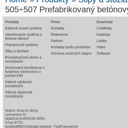
505÷507 Prefabrikovaný betónový 
Produkty
Firma
Download
Káblové nosné systémy
Kontakty
Certifikáty
Upevňovacie systémy a
Referencie
Katalógy
tlmenie vibrácií
Partneri
Letáky
Prípojnicové systémy
Kontakty podľa produktov
Video
Stĺpy a stožiare
Ochrana osobných údajov
Software
Rozvádzačové skrine a
rozvádzače
Normované konštrukcie s
funkčnou odolnosťou v
požiari E90
Dátové nástenné
rozvádzače
Dátové stojanové
rozvádzače
Notice
: Array to string
conversion in
/data/1/e/1e659348-9d5e-
47ee-8775-
6cb8ed9f0815/strader.sk/web/_FastFramework-