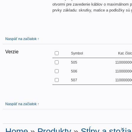
otvormi pre zavedenie káblov o maximálnom p
prvky základu: skrutky, matice a podložky sú
Naspäť na začiatok ↑
Verzie
Symbol
Kat. čísl
505
11000000
506
11000000
507
11000000
Naspäť na začiatok ↑
Home
»
Produkty
»
Stĺpy a stožia