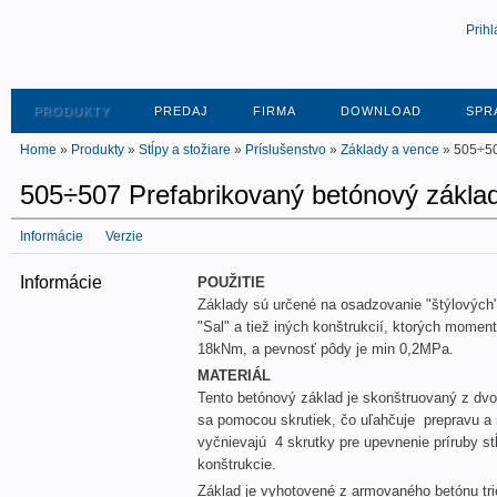
Prihl
PRODUKTY
PREDAJ
FIRMA
DOWNLOAD
SPR
Home
»
Produkty
»
Stĺpy a stožiare
»
Príslušenstvo
»
Základy a vence
» 505÷507
505÷507 Prefabrikovaný betónový základ 
Informácie
Verzie
Informácie
POUŽITIE
Základy sú určené na osadzovanie "štýlových"
"Sal" a tiež iných konštrukcií, ktorých moment
18kNm, a pevnosť pôdy je min 0,2MPa.
MATERIÁL
Tento betónový základ je skonštruovaný z dv
sa pomocou skrutiek, čo uľahčuje prepravu a
vyčnievajú 4 skrutky pre upevnenie príruby stĺ
konštrukcie.
Základ je vyhotovené z armovaného betónu tr