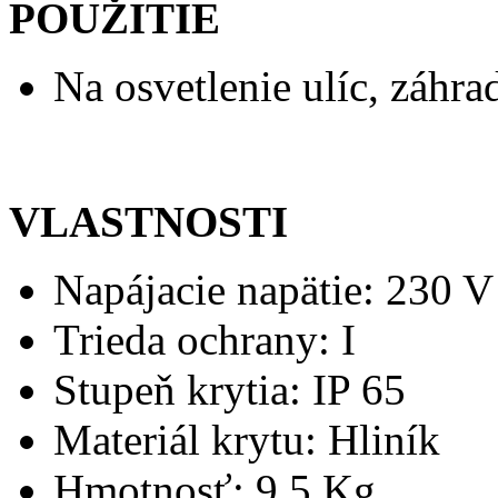
POUŽITIE
Na osvetlenie ulíc, záhrad
VLASTNOSTI
Napájacie napätie: 230 V
Trieda ochrany: I
Stupeň krytia: IP 65
Materiál krytu: Hliník
Hmotnosť: 9,5 Kg