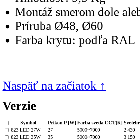
Montáž smerom dole ale
Príruba Ø48, Ø60
Farba krytu: podľa RAL
Naspäť na začiatok ↑
Verzie
Symbol
Príkon P [W]
Farba svetla CCT[K]
Sveteln
823 LED 27W
27
5000~7000
2 430
823 LED 35W
35
5000~7000
3 150