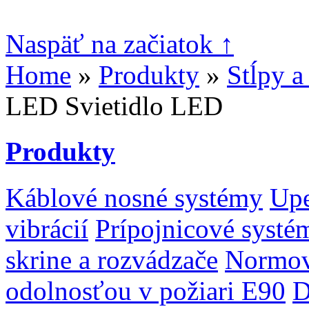
Naspäť na začiatok ↑
Home
»
Produkty
»
Stĺpy a
LED Svietidlo LED
Produkty
Káblové nosné systémy
Upe
vibrácií
Prípojnicové systé
skrine a rozvádzače
Normov
odolnosťou v požiari E90
D