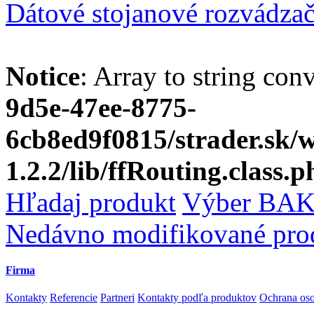
Dátové stojanové rozvádza
Notice
: Array to string con
9d5e-47ee-8775-
6cb8ed9f0815/strader.sk
1.2.2/lib/ffRouting.class.p
Hľadaj produkt
Výber BAK
Nedávno modifikované pro
Firma
Kontakty
Referencie
Partneri
Kontakty podľa produktov
Ochrana os