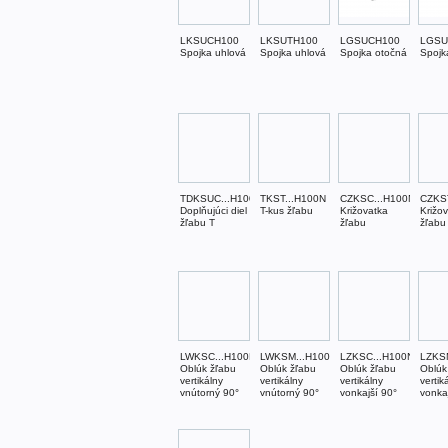
LKSUCH100
LKSUTH100
LGSUCH100
LGSU
Spojka uhlová
Spojka uhlová
Spojka otočná
Spojk
TDKSUC...H100N
TKST...H100N
CZKSC...H100N
CZKS
Doplňujúci diel
T-kus žľabu
Križovatka
Križo
žľabu T
žľabu
žľabu
LWKSC...H100N
LWKSM...H100N
LZKSC...H100N
LZKS
Oblúk žľabu
Oblúk žľabu
Oblúk žľabu
Oblúk
vertikálny
vertikálny
vertikálny
vertik
vnútorný 90°
vnútorný 90°
vonkajší 90°
vonka