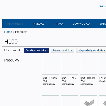
Prihl
PRODUKTY
PREDAJ
FIRMA
DOWNLOAD
SPR
Home
» Produkty
H100
Ukáž produkt:
Všetky produkty
Nové produkty
Naposledy modifikov
Produkty
KSP...H100N
KSC...H100N
KST...H100N
LSUC
Žľab
Žľab
Žľab
Spojk
samonosný
samonosný
samonosný