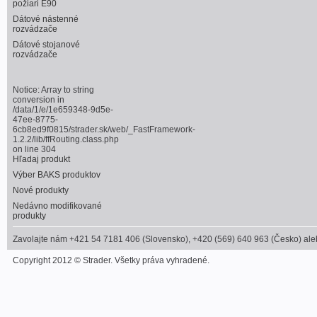
požiari E90
Dátové nástenné
rozvádzače
Dátové stojanové
rozvádzače
Notice
: Array to string
conversion in
/data/1/e/1e659348-9d5e-
47ee-8775-
6cb8ed9f0815/strader.sk/web/_FastFramework-
1.2.2/lib/ffRouting.class.php
on line
304
Hľadaj produkt
Výber BAKS produktov
Nové produkty
Nedávno modifikované
produkty
Zavolajte nám +421 54 7181 406 (Slovensko), +420 (569) 640 963 (Česko) alebo
Copyright 2012 © Strader. Všetky práva vyhradené.