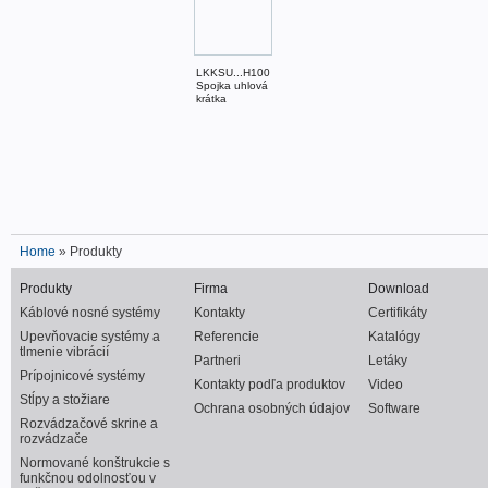
LKKSU...H100
Spojka uhlová
krátka
Home
» Produkty
Produkty
Firma
Download
Káblové nosné systémy
Kontakty
Certifikáty
Upevňovacie systémy a
Referencie
Katalógy
tlmenie vibrácií
Partneri
Letáky
Prípojnicové systémy
Kontakty podľa produktov
Video
Stĺpy a stožiare
Ochrana osobných údajov
Software
Rozvádzačové skrine a
rozvádzače
Normované konštrukcie s
funkčnou odolnosťou v