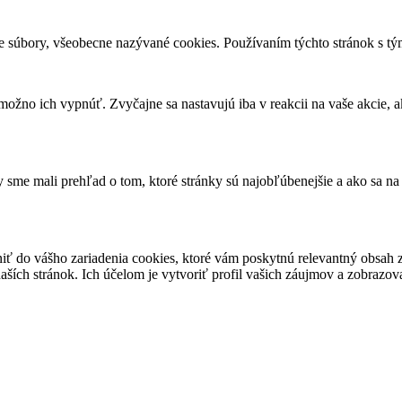
e súbory, všeobecne nazývané cookies. Používaním týchto stránok s tým
ožno ich vypnúť. Zvyčajne sa nastavujú iba v reakcii na vaše akcie, a
sme mali prehľad o tom, ktoré stránky sú najobľúbenejšie a ako sa na
niť do vášho zariadenia cookies, ktoré vám poskytnú relevantný obsa
ších stránok. Ich účelom je vytvoriť profil vašich záujmov a zobrazo