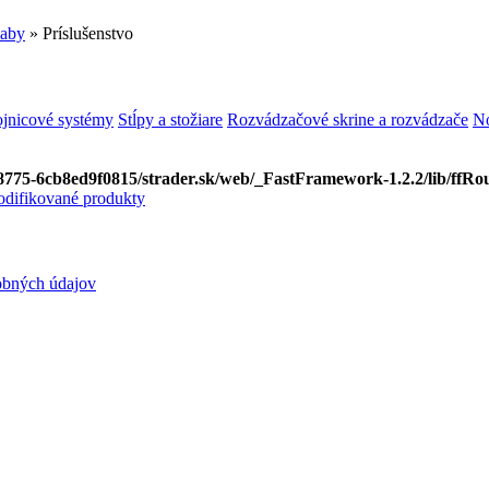
ľaby
» Príslušenstvo
ojnicové systémy
Stĺpy a stožiare
Rozvádzačové skrine a rozvádzače
No
8775-6cb8ed9f0815/strader.sk/web/_FastFramework-1.2.2/lib/ffRou
difikované produkty
obných údajov