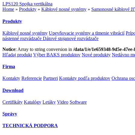
LPS120 Spojka vertikálna
Home
»
Produkty
»
Káblové nosné systémy
»
Samonosné káblové ž
Produkty
Káblové nosné systémy
Upevňovacie systémy a tlmenie vibrácií
Príp
nástenné rozvádzače
Dátové stojanové rozvádzače
Notice
: Array to string conversion in
/data/1/e/1e659348-9d5e-47ee-
Hľadaj produkt
Výber BAKS produktov
Nové produkty
Nedávno mo
Firma
Kontakty
Referencie
Partneri
Kontakty podľa produktov
Ochrana os
Download
Certifikáty
Katalógy
Letáky
Video
Software
Správy
TECHNICKÁ PODPORA