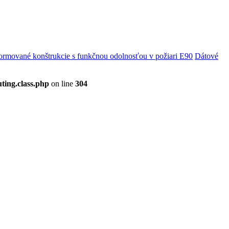
rmované konštrukcie s funkčnou odolnosťou v požiari E90
Dátové
ting.class.php
on line
304