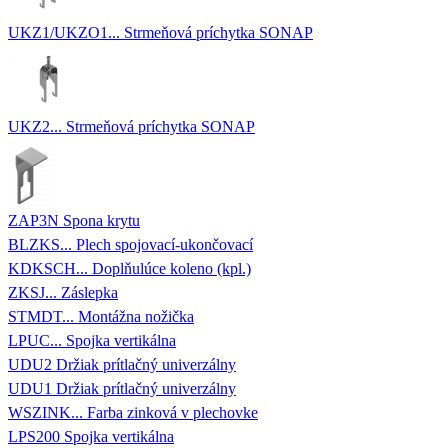
UKZ1/UKZO1... Strmeňová príchytka SONAP
UKZ2... Strmeňová príchytka SONAP
ZAP3N Spona krytu
BLZKS... Plech spojovací-ukončovací
KDKSCH... Doplňulúce koleno (kpl.)
ZKSJ... Záslepka
STMDT... Montážna nožička
LPUC... Spojka vertikálna
UDU2 Držiak prítlačný univerzálny
UDU1 Držiak prítlačný univerzálny
WSZINK... Farba zinková v plechovke
LPS200 Spojka vertikálna