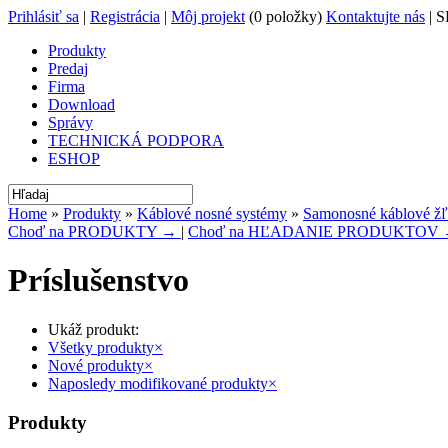
Prihlásiť sa
|
Registrácia
|
Môj projekt
(0 položky)
Kontaktujte nás
| S
Produkty
Predaj
Firma
Download
Správy
TECHNICKÁ PODPORA
ESHOP
Home
»
Produkty
»
Káblové nosné systémy
»
Samonosné káblové ž
Choď na PRODUKTY →
|
Choď na HĽADANIE PRODUKTOV
Príslušenstvo
Ukáž produkt:
Všetky produkty
×
Nové produkty
×
Naposledy modifikované produkty
×
Produkty