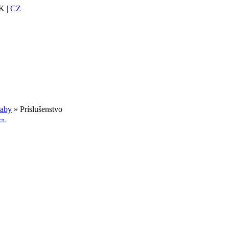
K |
CZ
ľaby
» Príslušenstvo
 →