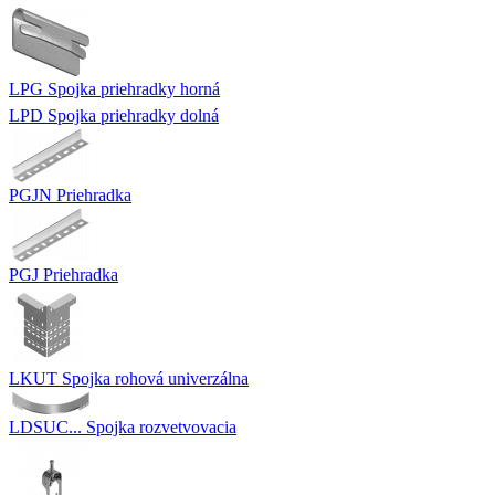
LPG Spojka priehradky horná
LPD Spojka priehradky dolná
PGJN Priehradka
PGJ Priehradka
LKUT Spojka rohová univerzálna
LDSUC... Spojka rozvetvovacia