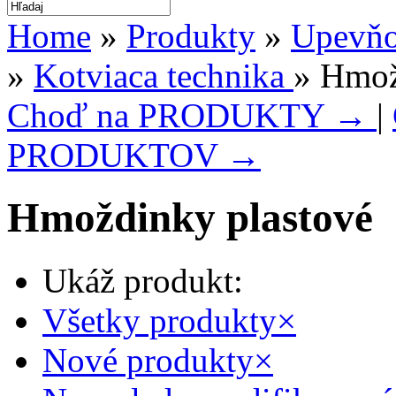
Home
»
Produkty
»
Upevňov
»
Kotviaca technika
» Hmož
Choď na PRODUKTY →
|
PRODUKTOV →
Hmoždinky plastové
Ukáž produkt:
Všetky produkty
×
Nové produkty
×