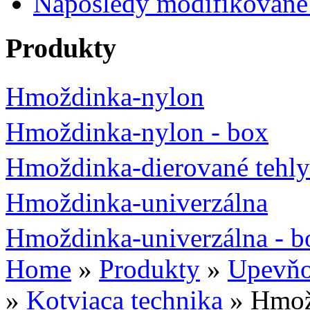
Naposledy modifikované
Produkty
Hmoždinka-nylon
Hmoždinka-nylon - box
Hmoždinka-dierované tehly
Hmoždinka-univerzálna
Hmoždinka-univerzálna - b
Home
»
Produkty
»
Upevňov
»
Kotviaca technika
» Hmož