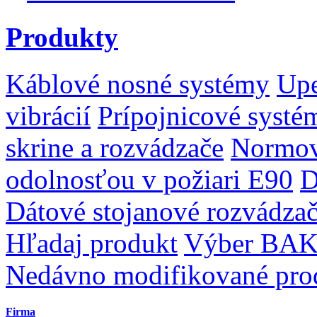
Produkty
Káblové nosné systémy
Upe
vibrácií
Prípojnicové systé
skrine a rozvádzače
Normov
odolnosťou v požiari E90
D
Dátové stojanové rozvádza
Hľadaj produkt
Výber BAK
Nedávno modifikované pro
Firma