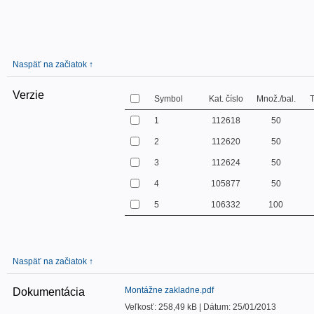
Naspäť na začiatok ↑
Verzie
Symbol
Kat. číslo
Množ./bal.
T
1
112618
50
2
112620
50
3
112624
50
4
105877
50
5
106332
100
Naspäť na začiatok ↑
Montážne zakladne.pdf
Dokumentácia
Veľkosť: 258,49 kB | Dátum: 25/01/2013