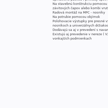
Na stavebnú konštrukciu pomocou h
závitových čapov alebo kombi vr
Radová montáž na MPC - nosníky
Na potrubie pomocou objímok
Polohovacie výstupky pre presné v
nosníkoch a univerzálnych držiako
Dodávajú sa aj v prevedení s nav
Existujú aj prevedenie v nereze ( V
vonkajších podmienkach