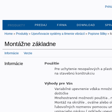
Prihl
PRODUKTY
PREDAJ
FIRMA
DOWNLOAD
SPR
Home
»
Produkty
»
Upevňovacie systémy a tlmenie vibrácií
»
Popisne štítky
» M
Montážne základne
Informácie
Verzie
Informácie
Použitie
Pre uchytenie resopalových a plas
na stavebnú konštrukciu
Výhody pre Vás
Variabilné upevnenie vďaka množs
doštičke
Mnohostranné možnosti použitia , n
Montáž na okrúhle , oválne alebo o
ľubovoľných rozmerov pomocou uni
upínacieho páskou ( príklady upevne