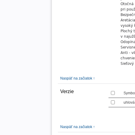
Otočná 
pri použ
Bezpečn
Aretáci
vysoký 
Plochý 
v najuž
Odopína
Servisn
Anti - v
chvenie
Sieťový
Naspäť na začiatok ↑
Verzie
Symbo
uhlová
Naspäť na začiatok ↑