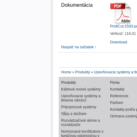
Dokumentácia
ProfiCut 2500.p
Veľkosť: 116,01
Download
Naspäť na začiatok ↑
Home
»
Produkty
»
Upevňovacie systémy a tlm
Produkty
Firma
Káblové nosné systémy
Kontakty
Upevňovacie systémy a
Referencie
tlmenie vibrácií
Partneri
Prípojnicové systémy
Kontakty podľa 
Stĺpy a stožiare
Ochrana osobný
Rozvádzačové skrine a
rozvádzače
Normované konštrukcie s
funkčnou odolnosťou v