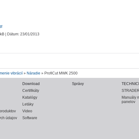
df
 kB | Dátum: 23/01/2013
enie vibrácií
»
Náradie
» ProfiCut MWK 2500
Download
Správy
TECHNIC
Certifikáty
STRADER
Katalógy
Manuály 
panelov
Letáky
produktov
Video
ch údajov
Software