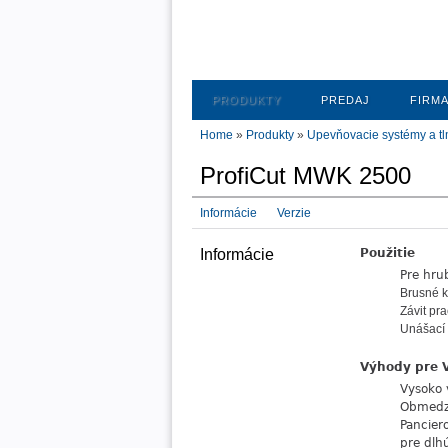
PRODUKTY
PREDAJ
FIRM
Home
»
Produkty
»
Upevňovacie systémy a tlm
ProfiCut MWK 2500
Informácie
Verzie
Informácie
Použitie
Pre hru
Brusné 
Závit pr
Unášací 
Výhody pre 
Vysoko 
Obmedze
Pancier
pre dlh