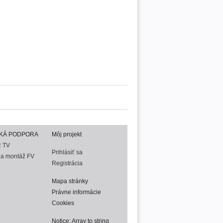
KÁ PODPORA
Môj projekt
 TV
Prihlásiť sa
na montáž FV
Registrácia
Mapa stránky
Právne informácie
Cookies
Notice
: Array to string