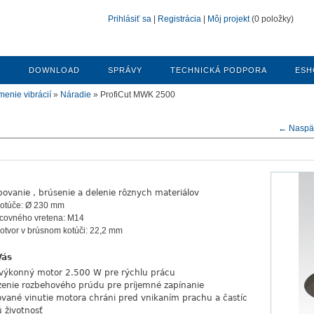
Prihlásiť sa
|
Registrácia
|
Môj projekt
(0 položky)
A
DOWNLOAD
SPRÁVY
TECHNICKÁ PODPORA
ESH
enie vibrácií
»
Náradie
» ProfiCut MWK 2500
← Naspäť 
bovanie , brúsenie a delenie rôznych materiálov
kotúče: Ø 230 mm
acovného vretena: M14
otvor v brúsnom kotúči: 22,2 mm
Vás
výkonný motor 2.500 W pre rýchlu prácu
nie rozbehového prúdu pre príjemné zapínanie
ované vinutie motora chráni pred vnikaním prachu a častíc
ú životnosť