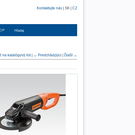
Kontaktujte nás
| SK |
CZ
OP
na katalógový list
|
← Predchádzjúci
|
Ďalší →