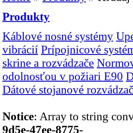
Produkty
Káblové nosné systémy
Upe
vibrácií
Prípojnicové systé
skrine a rozvádzače
Normov
odolnosťou v požiari E90
D
Dátové stojanové rozvádza
Notice
: Array to string con
9d5e-47ee-8775-