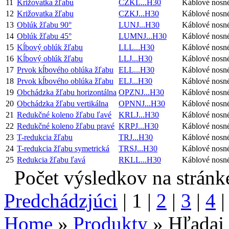
11
Križovatka žľabu
CZKL...H30
Káblové nosn
12
Križovatka žľabu
CZKJ...H30
Káblové nosn
13
Oblúk žľabu 90°
LUNJ...H30
Káblové nosn
14
Oblúk žľabu 45°
LUMNJ...H30
Káblové nosn
15
Kĺbový oblúk žľabu
LLL...H30
Káblové nosn
16
Kĺbový oblúk žľabu
LLJ...H30
Káblové nosn
17
Prvok kĺbového oblúka žľabu
ELL...H30
Káblové nosn
18
Prvok kĺbového oblúka žľabu
ELJ...H30
Káblové nosn
19
Obchádzka žľabu horizontálna
OPZNJ...H30
Káblové nosn
20
Obchádzka žľabu vertikálna
OPNNJ...H30
Káblové nosn
21
Redukčné koleno žľabu ľavé
KRLJ...H30
Káblové nosn
22
Redukčné koleno žľabu pravé
KRPJ...H30
Káblové nosn
23
T-redukcia žľabu
TRJ...H30
Káblové nosn
24
T-redukcia žľabu symetrická
TRSJ...H30
Káblové nosn
25
Redukcia žľabu ľavá
RKLL...H30
Káblové nosn
Počet výsledkov na stránk
Predchádzjúci
| 1 |
2
|
3
|
4
Home
»
Produkty
» Hľadaj