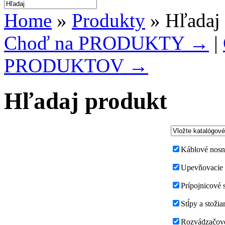
Home
»
Produkty
» Hľadaj
Choď na PRODUKTY →
|
PRODUKTOV →
Hľadaj produkt
Káblové nosn
Upevňovacie s
Prípojnicové 
Stĺpy a stožia
Rozvádzačové