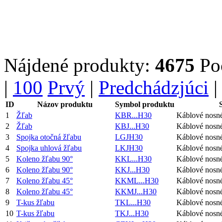
Nájdené produkty:
4675
Po
|
100
Prvý
|
Predchádzjúci
|
ID
Názov produktu
Symbol produktu
1
Žľab
KBR...H30
Káblové nosn
2
Žľab
KBJ...H30
Káblové nosn
3
Spojka otočná žľabu
LGJH30
Káblové nosn
4
Spojka uhlová žľabu
LKJH30
Káblové nosn
5
Koleno žľabu 90°
KKL...H30
Káblové nosn
6
Koleno žľabu 90°
KKJ...H30
Káblové nosn
7
Koleno žľabu 45°
KKML...H30
Káblové nosn
8
Koleno žľabu 45°
KKMJ...H30
Káblové nosn
9
T-kus žľabu
TKL...H30
Káblové nosn
10
T-kus žľabu
TKJ...H30
Káblové nosn