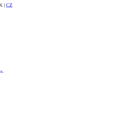
K |
CZ
 →