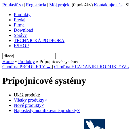
Prihlásiť sa
|
Registrácia
|
Môj projekt
(0 položky)
Kontaktujte nás
| S
Produkty
Predaj
Firma
Download
Správy
TECHNICKÁ PODPORA
ESHOP
Home
»
Produkty
» Prípojnicové systémy
Choď na PRODUKTY →
|
Choď na HĽADANIE PRODUKTOV
Prípojnicové systémy
Ukáž produkt:
Všetky produkty
×
Nové produkty
×
Naposledy modifikované produkty
×