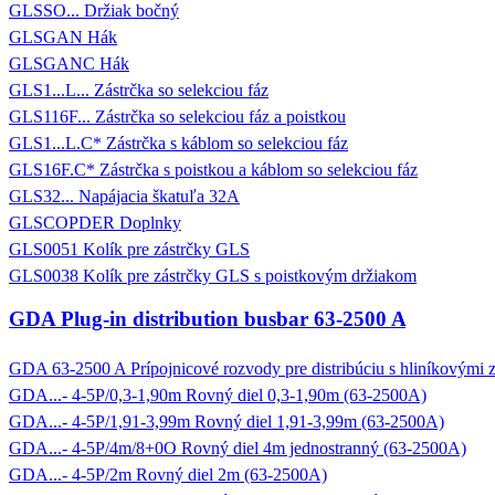
GLSSO... Držiak bočný
GLSGAN Hák
GLSGANC Hák
GLS1...L... Zástrčka so selekciou fáz
GLS116F... Zástrčka so selekciou fáz a poistkou
GLS1...L.C* Zástrčka s káblom so selekciou fáz
GLS16F.C* Zástrčka s poistkou a káblom so selekciou fáz
GLS32... Napájacia škatuľa 32A
GLSCOPDER Doplnky
GLS0051 Kolík pre zástrčky GLS
GLS0038 Kolík pre zástrčky GLS s poistkovým držiakom
GDA Plug-in distribution busbar 63-2500 A
GDA 63-2500 A Prípojnicové rozvody pre distribúciu s hliníkovými 
GDA...- 4-5P/0,3-1,90m Rovný diel 0,3-1,90m (63-2500A)
GDA...- 4-5P/1,91-3,99m Rovný diel 1,91-3,99m (63-2500A)
GDA...- 4-5P/4m/8+0O Rovný diel 4m jednostranný (63-2500A)
GDA...- 4-5P/2m Rovný diel 2m (63-2500A)