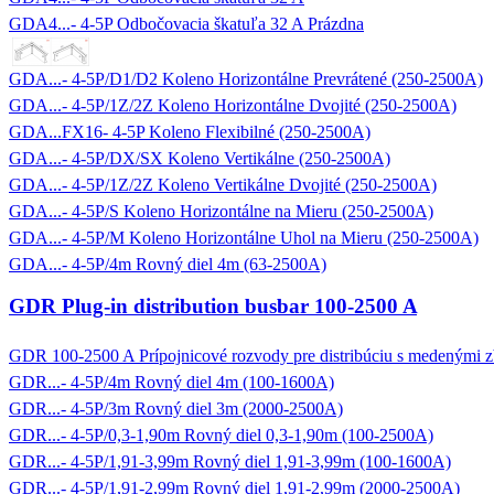
GDA4...- 4-5P Odbočovacia škatuľa 32 A Prázdna
GDA...- 4-5P/D1/D2 Koleno Horizontálne Prevrátené (250-2500A)
GDA...- 4-5P/1Z/2Z Koleno Horizontálne Dvojité (250-2500A)
GDA...FX16- 4-5P Koleno Flexibilné (250-2500A)
GDA...- 4-5P/DX/SX Koleno Vertikálne (250-2500A)
GDA...- 4-5P/1Z/2Z Koleno Vertikálne Dvojité (250-2500A)
GDA...- 4-5P/S Koleno Horizontálne na Mieru (250-2500A)
GDA...- 4-5P/M Koleno Horizontálne Uhol na Mieru (250-2500A)
GDA...- 4-5P/4m Rovný diel 4m (63-2500A)
GDR Plug-in distribution busbar 100-2500 A
GDR 100-2500 A Prípojnicové rozvody pre distribúciu s medenými z
GDR...- 4-5P/4m Rovný diel 4m (100-1600A)
GDR...- 4-5P/3m Rovný diel 3m (2000-2500A)
GDR...- 4-5P/0,3-1,90m Rovný diel 0,3-1,90m (100-2500A)
GDR...- 4-5P/1,91-3,99m Rovný diel 1,91-3,99m (100-1600A)
GDR...- 4-5P/1,91-2,99m Rovný diel 1,91-2,99m (2000-2500A)