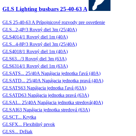
GLS Lighting busbars 25-40-63 A
GLS 25-40-63 A Prípojnicové rozvody pre osvetlenie
GLS...2-4P/3 Rovný diel 3m (25/40A)
GLS4014/1 Rovný diel 1m (40A)
GLS...4-8P/3 Rovný diel 3m (25/40A)
GLS4018/1 Rovný diel 1m (40A)
GLS63.../3 Rovný diel 3m (63A)
GLS6314/1 Rovný diel 1m (63A)
GLSATS... 25/40A Napájacia jednotka ľavá (40A)
GLSATD... 25/40A Napájacia jednotka pravá (40A)
GLSATS63 Napájacia jednotka ľavá (63A)
GLSATD63 Napájacia jednotka pravá (63A)
GLSAI... 25/40A Napájacia jednotka stredová(40A)
GLSAI63 Napájacia jednotka stredová (63A)
GLSCT... Krytka
GLSFX... Flexibilný prvok
GLSS... Držiak