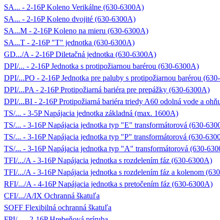
SA... - 2-16P Koleno Verikálne (630-6300A)
SA... - 2-16P Koleno dvojité (630-6300A)
SA...M - 2-16P Koleno na mieru (630-6300A)
SA...T - 2-16P "T" jednotka (630-6300A)
GD.../A - 2-16P Diletačná jednotka (630-6300A)
DPI/... - 2-16P Jednotka s protipožiarnou barérou (630-6300A)
DPI/...PO - 2-16P Jednotka pre paluby s protipožiarnou barérou (63
DPI/...PA - 2-16P Protipožiarná bariéra pre prepážky (630-6300A)
DPI/...BI - 2-16P Protipožiarná bariéra triedy A60 odolná vode a oh
TS/... - 3-5P Napájacia jednotka základná (max. 1600A)
TS/... - 3-16P Napájacia jednotka typ "E" transformátorová (630-63
TS/... - 3-16P Napájacia jednotka typ "P" transformátorová (630-630
TS/... - 3-16P Napájacia jednotka typ "A" transformátorová (630-63
TFI/.../A - 3-16P Napájacia jednotka s rozdelením fáz (630-6300A)
TFI/.../A - 3-16P Napájacia jednotka s rozdelením fáz a kolenom (6
RFI/.../A - 4-16P Napájacia jednotka s pretočením fáz (630-6300A)
CFI/.../A/IX Ochranná škatuľa
SOFF Flexibilná ochranná škatuľa
FPI/... - 2-16P Hrebeňová príruba