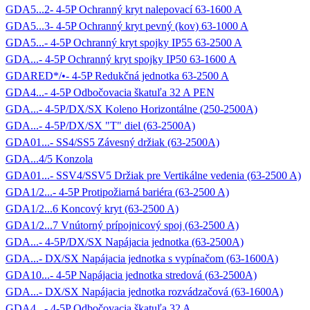
GDA5...2- 4-5P Ochranný kryt nalepovací 63-1600 A
GDA5...3- 4-5P Ochranný kryt pevný (kov) 63-1000 A
GDA5...- 4-5P Ochranný kryt spojky IP55 63-2500 A
GDA...- 4-5P Ochranný kryt spojky IP50 63-1600 A
GDARED*/•- 4-5P Redukčná jednotka 63-2500 A
GDA4...- 4-5P Odbočovacia škatuľa 32 A PEN
GDA...- 4-5P/DX/SX Koleno Horizontálne (250-2500A)
GDA...- 4-5P/DX/SX "T" diel (63-2500A)
GDA01...- SS4/SS5 Závesný držiak (63-2500A)
GDA...4/5 Konzola
GDA01...- SSV4/SSV5 Držiak pre Vertikálne vedenia (63-2500 A)
GDA1/2...- 4-5P Protipožiarná bariéra (63-2500 A)
GDA1/2...6 Koncový kryt (63-2500 A)
GDA1/2...7 Vnútorný prípojnicový spoj (63-2500 A)
GDA...- 4-5P/DX/SX Napájacia jednotka (63-2500A)
GDA...- DX/SX Napájacia jednotka s vypínačom (63-1600A)
GDA10...- 4-5P Napájacia jednotka stredová (63-2500A)
GDA...- DX/SX Napájacia jednotka rozvádzačová (63-1600A)
GDA4...- 4-5P Odbočovacia škatuľa 32 A