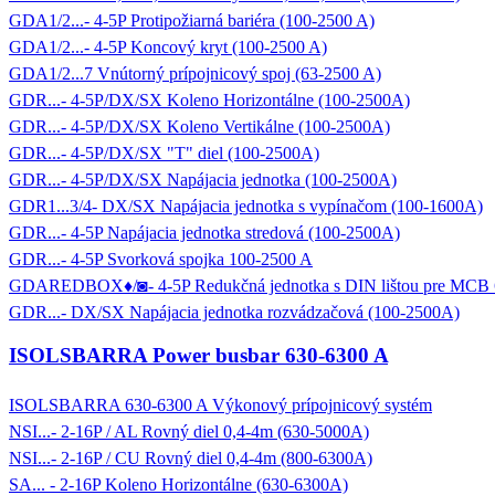
GDA1/2...- 4-5P Protipožiarná bariéra (100-2500 A)
GDA1/2...- 4-5P Koncový kryt (100-2500 A)
GDA1/2...7 Vnútorný prípojnicový spoj (63-2500 A)
GDR...- 4-5P/DX/SX Koleno Horizontálne (100-2500A)
GDR...- 4-5P/DX/SX Koleno Vertikálne (100-2500A)
GDR...- 4-5P/DX/SX "T" diel (100-2500A)
GDR...- 4-5P/DX/SX Napájacia jednotka (100-2500A)
GDR1...3/4- DX/SX Napájacia jednotka s vypínačom (100-1600A)
GDR...- 4-5P Napájacia jednotka stredová (100-2500A)
GDR...- 4-5P Svorková spojka 100-2500 A
GDAREDBOX♦/◙- 4-5P Redukčná jednotka s DIN lištou pre MCB 
GDR...- DX/SX Napájacia jednotka rozvádzačová (100-2500A)
ISOLSBARRA Power busbar 630-6300 A
ISOLSBARRA 630-6300 A Výkonový prípojnicový systém
NSI...- 2-16P / AL Rovný diel 0,4-4m (630-5000A)
NSI...- 2-16P / CU Rovný diel 0,4-4m (800-6300A)
SA... - 2-16P Koleno Horizontálne (630-6300A)