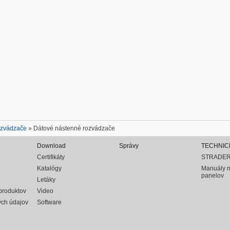
ozvádzače
» Dátové nástenné rozvádzače
Download
Správy
TECHNIC
Certifikáty
STRADER
Katalógy
Manuály 
panelov
Letáky
produktov
Video
ch údajov
Software