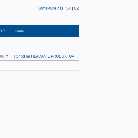
Kontaktujte nás
| SK |
CZ
OP
UKTY →
|
Choď na HĽADANIE PRODUKTOV →