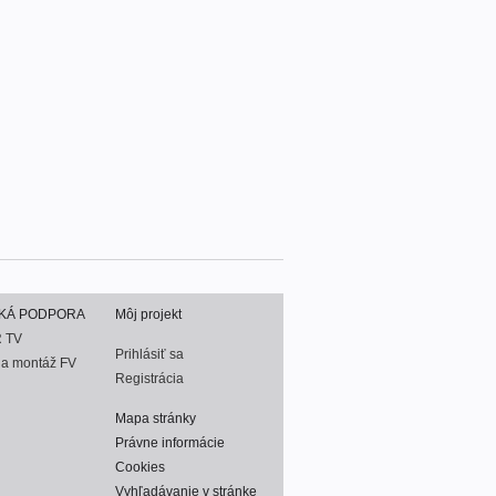
KÁ PODPORA
Môj projekt
 TV
Prihlásiť sa
na montáž FV
Registrácia
Mapa stránky
Právne informácie
Cookies
Vyhľadávanie v stránke