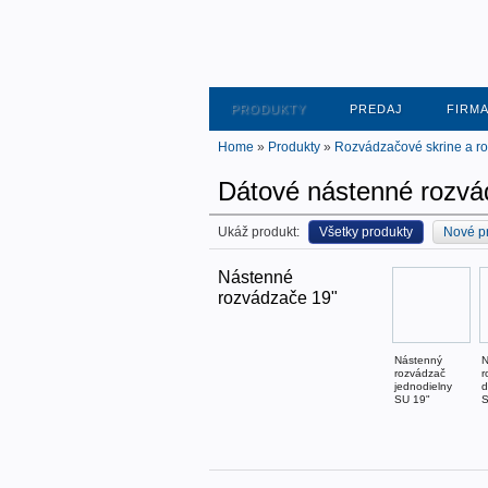
PRODUKTY
PREDAJ
FIRM
Home
»
Produkty
»
Rozvádzačové skrine a r
Dátové nástenné rozvá
Ukáž produkt:
Všetky produkty
Nové p
Nástenné
rozvádzače 19"
Nástenný
N
rozvádzač
r
jednodielny
d
SU 19"
S