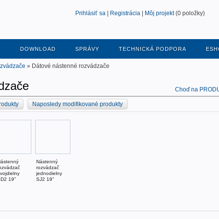
Prihlásiť sa
|
Registrácia
|
Môj projekt
(0 položky)
A
DOWNLOAD
SPRÁVY
TECHNICKÁ PODPORA
ESH
ozvádzače
» Dátové nástenné rozvádzače
dzače
Choď na PROD
rodukty
Naposledy modifikované produkty
ástenný
Nástenný
ozvádzač
rozvádzač
vojdielny
jednodielny
D2 19"
SJ2 19"