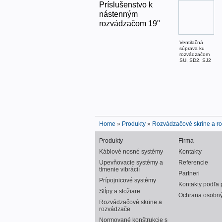
Príslušenstvo k
nástenným
rozvádzačom 19"
Ventilačná
súprava ku
rozvádzačom
SU, SD2, SJ2
Home
»
Produkty
»
Rozvádzačové skrine a r
Produkty
Firma
Káblové nosné systémy
Kontakty
Upevňovacie systémy a
Referencie
tlmenie vibrácií
Partneri
Prípojnicové systémy
Kontakty podľa 
Stĺpy a stožiare
Ochrana osobný
Rozvádzačové skrine a
rozvádzače
Normované konštrukcie s