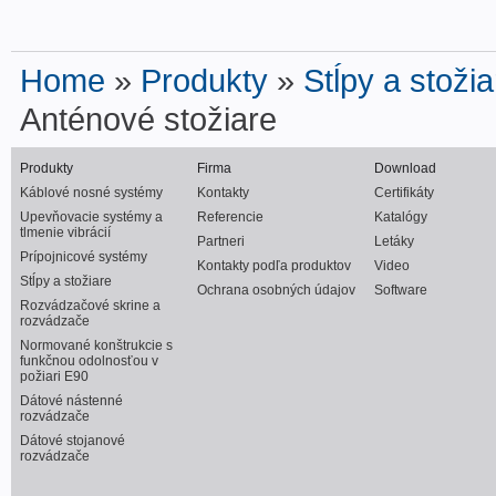
Home
»
Produkty
»
Stĺpy a stožia
Anténové stožiare
Produkty
Firma
Download
Káblové nosné systémy
Kontakty
Certifikáty
Upevňovacie systémy a
Referencie
Katalógy
tlmenie vibrácií
Partneri
Letáky
Prípojnicové systémy
Kontakty podľa produktov
Video
Stĺpy a stožiare
Ochrana osobných údajov
Software
Rozvádzačové skrine a
rozvádzače
Normované konštrukcie s
funkčnou odolnosťou v
požiari E90
Dátové nástenné
rozvádzače
Dátové stojanové
rozvádzače