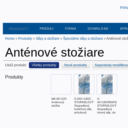
Prihl
PRODUKTY
PREDAJ
FIRMA
DOWNLOAD
SPR
Home
»
Produkty
»
Stĺpy a stožiare
»
Špeciálne stĺpy a stožiare
» Anténové stož
Anténové stožiare
Ukáž produkt:
Všetky produkty
Nové produkty
Naposledy modifikov
Produkty
MA-60÷220
S-40C÷180C
S-
Anténový
STUPADLOVÝ
40÷180SRsPG
stožiar
Stupadlový
STUPADLOVÝ
kužeľový stĺp,
Stupadlový
prírubový
rúrový stĺp, do
zeme