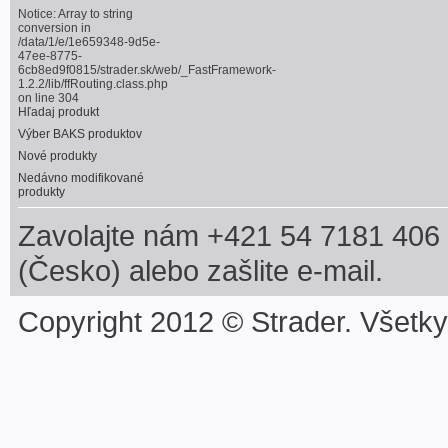
Notice
: Array to string
conversion in
/data/1/e/1e659348-9d5e-
47ee-8775-
6cb8ed9f0815/strader.sk/web/_FastFramework-
1.2.2/lib/ffRouting.class.php
on line
304
Hľadaj produkt
Výber BAKS produktov
Nové produkty
Nedávno modifikované
produkty
Zavolajte nám +421 54 7181 406 
(Česko) alebo zašlite e-mail.
Copyright 2012 © Strader. Všetk