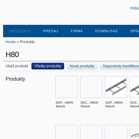
Prihl
PRODUKTY
PREDAJ
FIRMA
DOWNLOAD
SPR
Home
» Produkty
H80
Ukáž produkt:
Všetky produkty
Nové produkty
Naposledy modifikov
Produkty
DKP...H80N
DKC...H80N
DUP...H80N
DUC..
Rebrík
Rebrík
Rebrík
Rebrí