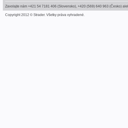
Zavolajte nám +421 54 7181 406 (Slovensko), +420 (569) 640 963 (Česko) alebo
Copyright 2012 © Strader. Všetky práva vyhradené.