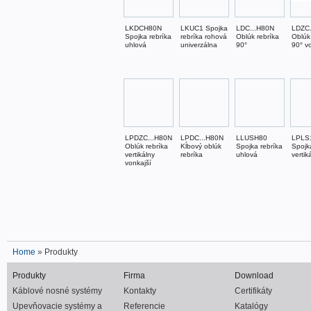
LKDCH80N
LKUC1 Spojka
LDC...H80N
LDZC.
Spojka rebríka
rebríka rohová
Oblúk rebríka
Oblúk
uhlová
univerzálna
90°
90° v
LPDZC...H80N
LPDC...H80N
LLUSH80
LPLS
Oblúk rebríka
Kĺbový oblúk
Spojka rebríka
Spojk
vertikálny
rebríka
uhlová
vertik
vonkajší
Home
» Produkty
Produkty
Firma
Download
Káblové nosné systémy
Kontakty
Certifikáty
Upevňovacie systémy a
Referencie
Katalógy