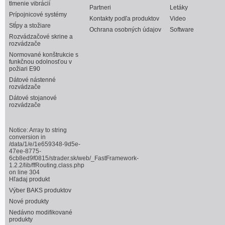
tlmenie vibrácií
Partneri
Letáky
Prípojnicové systémy
Kontakty podľa produktov
Video
Stĺpy a stožiare
Ochrana osobných údajov
Software
Rozvádzačové skrine a
rozvádzače
Normované konštrukcie s
funkčnou odolnosťou v
požiari E90
Dátové nástenné
rozvádzače
Dátové stojanové
rozvádzače
Notice
: Array to string
conversion in
/data/1/e/1e659348-9d5e-
47ee-8775-
6cb8ed9f0815/strader.sk/web/_FastFramework-
1.2.2/lib/ffRouting.class.php
on line
304
Hľadaj produkt
Výber BAKS produktov
Nové produkty
Nedávno modifikované
produkty