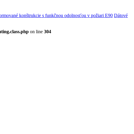
rmované konštrukcie s funkčnou odolnosťou v požiari E90
Dátové
ting.class.php
on line
304