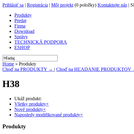
Prihlásiť sa
|
Registrácia
|
Môj projekt
(0 položky)
Kontaktujte nás
| S
Produkty
Predaj
Firma
Download
Správy
TECHNICKÁ PODPORA
ESHOP
Home
» Produkty
Choď na PRODUKTY →
|
Choď na HĽADANIE PRODUKTOV
H38
Ukáž produkt:
Všetky produkty
×
Nové produkty
×
Naposledy modifikované produkty
×
Produkty