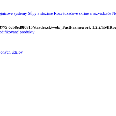
ojnicové systémy
Stĺpy a stožiare
Rozvádzačové skrine a rozvádzače
No
8775-6cb8ed9f0815/strader.sk/web/_FastFramework-1.2.2/lib/ffRou
difikované produkty
obných údajov