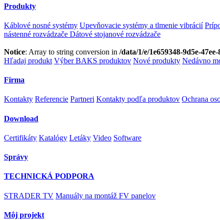
Produkty
Káblové nosné systémy
Upevňovacie systémy a tlmenie vibrácií
Príp
nástenné rozvádzače
Dátové stojanové rozvádzače
Notice
: Array to string conversion in
/data/1/e/1e659348-9d5e-47ee-
Hľadaj produkt
Výber BAKS produktov
Nové produkty
Nedávno mo
Firma
Kontakty
Referencie
Partneri
Kontakty podľa produktov
Ochrana os
Download
Certifikáty
Katalógy
Letáky
Video
Software
Správy
TECHNICKÁ PODPORA
STRADER TV
Manuály na montáž FV panelov
Môj projekt