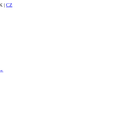
K |
CZ
 →