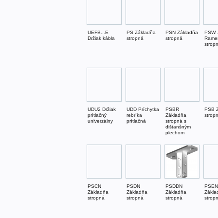
UEFB...E
PS Základňa
PSN Základňa
PSW..
Držiak kábla
stropná
stropná
Rame
strop
UDU2 Držiak
UDD Príchytka
PSBR
PSB Z
prítlačný
rebríka
Základňa
strop
univerzálny
prítlačná
stropná s
dištanšným
plechom
PSCN
PSDN
PSDDN
PSEN
Základňa
Základňa
Základňa
Zákla
stropná
stropná
stropná
strop