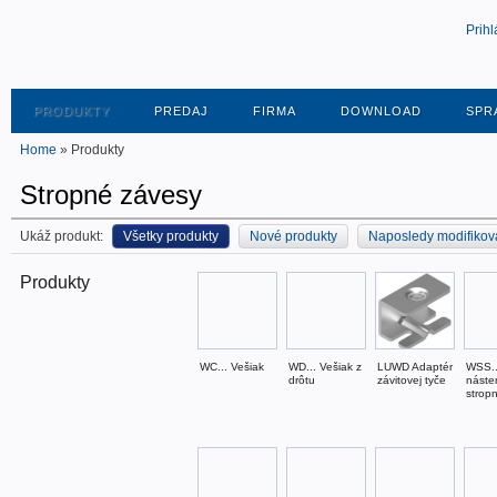
Prihl
PRODUKTY
PREDAJ
FIRMA
DOWNLOAD
SPR
Home
» Produkty
Stropné závesy
Ukáž produkt:
Všetky produkty
Nové produkty
Naposledy modifikov
Produkty
WC... Vešiak
WD... Vešiak z
LUWD Adaptér
WSS..
drôtu
závitovej tyče
náste
strop