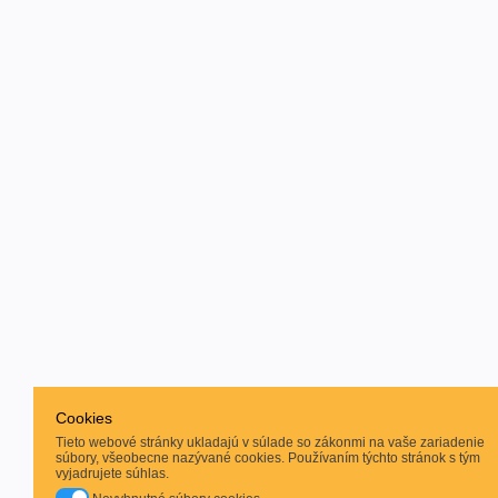
Cookies
Tieto webové stránky ukladajú v súlade so zákonmi na vaše zariadenie
súbory, všeobecne nazývané cookies. Používaním týchto stránok s tým
vyjadrujete súhlas.