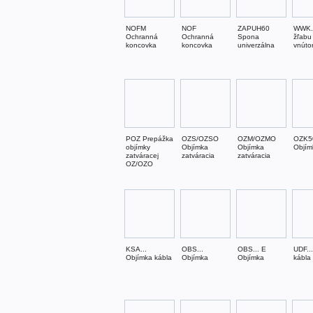
NOFM
NOF
ZAPUH60
WWK..
Ochranná
Ochranná
Spona
žľabu
koncovka
koncovka
univerzálna
vnúto
POZ Prepážka
OZS/OZSO
OZM/OZMO
OZK5
objímky
Objímka
Objímka
Objím
zatváracej
zatváracia
zatváracia
OZ/OZO
KSA...
OBS...
OBS... E
UDF...
Objímka kábla
Objímka
Objímka
kábla