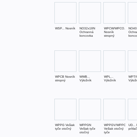
WSP... Nosník
NO32x18N
WPCW/WPCO...
NO40
Ochranná
Nosník
Ochr
koncovka
stropný
konco
WPCB Nosník
WWB...
WPL...
WPT/
stropný
Výložník
Výložník
Výlož
WPPG Vešiak
WPPGN
WPPGV/WPPOV
UD... 
tyče otočný
Vešiak tyče
Vešiak otočný
prítla
otočný
tyče