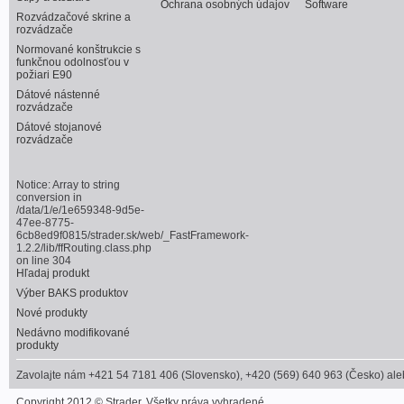
Ochrana osobných údajov
Software
Rozvádzačové skrine a
rozvádzače
Normované konštrukcie s
funkčnou odolnosťou v
požiari E90
Dátové nástenné
rozvádzače
Dátové stojanové
rozvádzače
Notice
: Array to string
conversion in
/data/1/e/1e659348-9d5e-
47ee-8775-
6cb8ed9f0815/strader.sk/web/_FastFramework-
1.2.2/lib/ffRouting.class.php
on line
304
Hľadaj produkt
Výber BAKS produktov
Nové produkty
Nedávno modifikované
produkty
Zavolajte nám +421 54 7181 406 (Slovensko), +420 (569) 640 963 (Česko) alebo
Copyright 2012 © Strader. Všetky práva vyhradené.