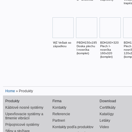
trapé
WZ Vešiak so
PBDH150x195
BDH160×320
BDH1
západkou
Doska plechu
Plech I-
Plech 
I-nosníka
nosníka
nosní
(komplet)
160x320
120x
(komplet)
(kompl
Home
» Produkty
Produkty
Firma
Download
Káblové nosné systémy
Kontakty
Certifikáty
Upevňovacie systémy a
Referencie
Katalógy
tlmenie vibrácií
Partneri
Letáky
Prípojnicové systémy
Kontakty podľa produktov
Video
Stĺpy a stožiare