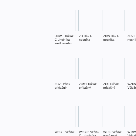
UCW... Držiak
ZD Hák I-
ZDW Hák I-
ZDV H
C-uholníka
nosníka
nosníka
nosní
zosilneného
ZCV Držiak
ZCM1 Držiak
ZCS Držiak
WZD5
prítlačný
prítlačný
prítlačný
Výlož
WBC... Vešiak
WZC22 Vešiak
WT80 Vešiak
WT/W
C - uholníka
trapézový
Vešia