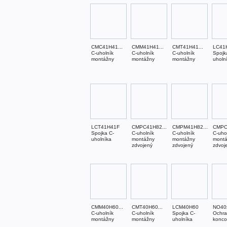
CMC41H41...
CMM41H41...
CMT41H41...
LC41
C-uholník
C-uholník
C-uholník
Spojk
montážny
montážny
montážny
uholn
LCT41H41F
CMPC41H82...
CMPM41H82...
CMPC
Spojka C-
C-uholník
C-uholník
C-uho
uholníka
montážny
montážny
mont
zdvojený
zdvojený
zdvoj
CMM40H60...
CMT40H60...
LCM40H60
NO40
C-uholník
C-uholník
Spojka C-
Ochr
montážny
montážny
uholníka
konco