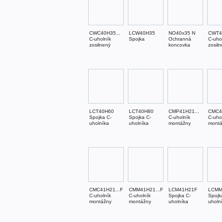
CWC40H35...
LCW40H35
NO40x35 N
CWT4
C-uholník
Spojka
Ochranná
C-uho
zosilnený
koncovka
zosil
LCT40H60
LCT40H80
CMP41H21...
CMC4
Spojka C-
Spojka C-
C-uholník
C-uho
uholníka
uholníka
montážny
mont
CMC41H21...F
CMM41H21...F
LCM41H21F
LCMM
C-uholník
C-uholník
Spojka C-
Spojk
montážny
montážny
uholníka
uholn