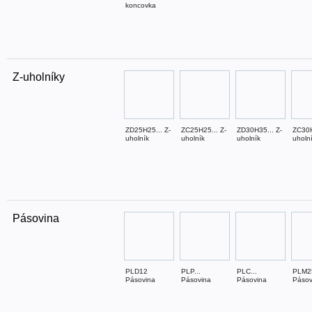
koncovka
Z-uholníky
ZD25H25... Z-
ZC25H25... Z-
ZD30H35... Z-
ZC30H
uholník
uholník
uholník
uholn
Pásovina
PLD12
PLP...
PLC...
PLM2
Pásovina
Pásovina
Pásovina
Pásov