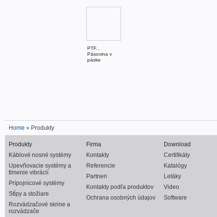
PTF...
Pásovina v
páske
Home
» Produkty
Produkty
Firma
Download
Káblové nosné systémy
Kontakty
Certifikáty
Upevňovacie systémy a
Referencie
Katalógy
tlmenie vibrácií
Partneri
Letáky
Prípojnicové systémy
Kontakty podľa produktov
Video
Stĺpy a stožiare
Ochrana osobných údajov
Software
Rozvádzačové skrine a
rozvádzače