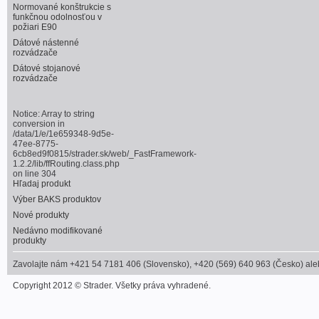
Normované konštrukcie s
funkčnou odolnosťou v
požiari E90
Dátové nástenné
rozvádzače
Dátové stojanové
rozvádzače
Notice
: Array to string
conversion in
/data/1/e/1e659348-9d5e-
47ee-8775-
6cb8ed9f0815/strader.sk/web/_FastFramework-
1.2.2/lib/ffRouting.class.php
on line
304
Hľadaj produkt
Výber BAKS produktov
Nové produkty
Nedávno modifikované
produkty
Zavolajte nám +421 54 7181 406 (Slovensko), +420 (569) 640 963 (Česko) alebo
Copyright 2012 © Strader. Všetky práva vyhradené.