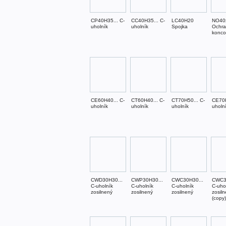
CP40H35... C-
CC40H35... C-
LC40H20
NO40
uholník
uholník
Spojka
Ochr
konco
CE60H40... C-
CT60H40... C-
CT70H50... C-
CE70H
uholník
uholník
uholník
uholn
CWD30H30...
CWP30H30...
CWC30H30...
CWC3
C-uholník
C-uholník
C-uholník
C-uho
zosilnený
zosilnený
zosilnený
zosil
(copy)