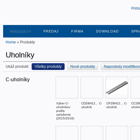
Prihl
PRODUKTY
PREDAJ
FIRMA
DOWNLOAD
SPR
Home
» Produkty
Uholníky
Ukáž produkt:
Všetky produkty
Nové produkty
Naposledy modifikov
C-uholníky
Výber C-
CD28H12... C-
CP28H12... C-
CC28H
uholníkov
uholník
uholník
uholn
podľa
zaťaženia
(2015/2016)