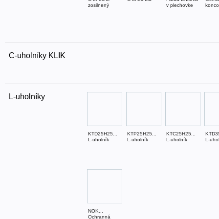
zosilnený
v plechovke
konco
C-uholníky KLIK
L-uholníky
KTD25H25...
KTP25H25...
KTC25H25...
KTD35
L-uholník
L-uholník
L-uholník
L-uho
NOK...
Ochranná