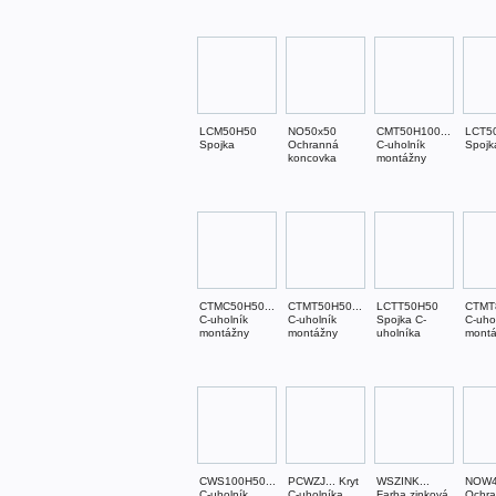
LCM50H50
NO50x50
CMT50H100...
LCT5
Spojka
Ochranná
C-uholník
Spojk
koncovka
montážny
CTMC50H50...
CTMT50H50...
LCTT50H50
CTMT8
C-uholník
C-uholník
Spojka C-
C-uho
montážny
montážny
uholníka
mont
CWS100H50...
PCWZJ... Kryt
WSZINK...
NOW4
C-uholník
C-uholníka
Farba zinková
Ochr