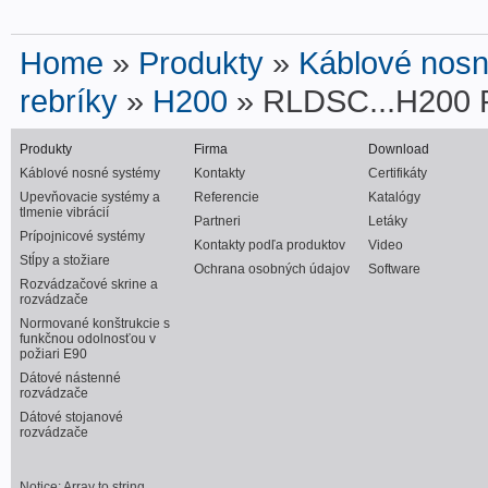
Home
»
Produkty
»
Káblové nos
rebríky
»
H200
» RLDSC...H200 R
Produkty
Firma
Download
Káblové nosné systémy
Kontakty
Certifikáty
Upevňovacie systémy a
Referencie
Katalógy
tlmenie vibrácií
Partneri
Letáky
Prípojnicové systémy
Kontakty podľa produktov
Video
Stĺpy a stožiare
Ochrana osobných údajov
Software
Rozvádzačové skrine a
rozvádzače
Normované konštrukcie s
funkčnou odolnosťou v
požiari E90
Dátové nástenné
rozvádzače
Dátové stojanové
rozvádzače
Notice
: Array to string