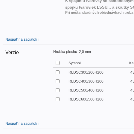
K spájaniu tvarovky so samonosným 
spojku tvaroviek LSSU... a skrutky S
Pri neštandardných objednávkach treba 
Naspäť na začiatok ↑
Hrúbka plechu:
2,0 mm
Verzie
Symbol
Kat
RLDSC300/200H200
4
RLDSC400/300H200
4
RLDSC500/400H200
4
RLDSC600/500H200
4
Naspäť na začiatok ↑