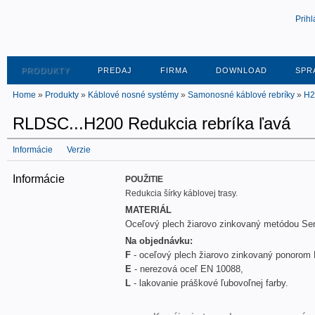
Prihl
PRODUKTY
PREDAJ
FIRMA
DOWNLOAD
SPR
Home
»
Produkty
»
Káblové nosné systémy
»
Samonosné káblové rebríky
»
H2
RLDSC...H200 Redukcia rebríka ľavá
Informácie
Verzie
Informácie
POUŽITIE
Redukcia šírky káblovej trasy.
MATERIÁL
Oceľový plech žiarovo zinkovaný metódou Se
Na objednávku:
F
- oceľový plech žiarovo zinkovaný ponorom
E
- nerezová oceľ EN 10088,
L
- lakovanie práškové ľubovoľnej farby.