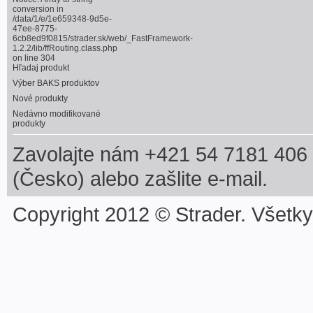
conversion in
/data/1/e/1e659348-9d5e-
47ee-8775-
6cb8ed9f0815/strader.sk/web/_FastFramework-
1.2.2/lib/ffRouting.class.php
on line
304
Hľadaj produkt
Výber BAKS produktov
Nové produkty
Nedávno modifikované
produkty
Zavolajte nám +421 54 7181 406 
(Česko) alebo zašlite e-mail.
Copyright 2012 © Strader. Všetk