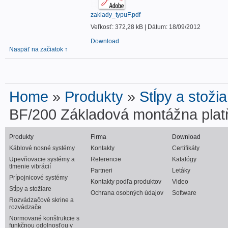
zaklady_typuF.pdf
Veľkosť: 372,28 kB | Dátum: 18/09/2012
Download
Naspäť na začiatok ↑
Home
»
Produkty
»
Stĺpy a stožia
BF/200 Základová montážna plat
Produkty
Firma
Download
Káblové nosné systémy
Kontakty
Certifikáty
Upevňovacie systémy a
Referencie
Katalógy
tlmenie vibrácií
Partneri
Letáky
Prípojnicové systémy
Kontakty podľa produktov
Video
Stĺpy a stožiare
Ochrana osobných údajov
Software
Rozvádzačové skrine a
rozvádzače
Normované konštrukcie s
funkčnou odolnosťou v