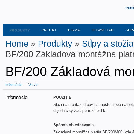
Prihl
PRODUKTY
PREDAJ
FIRMA
DOWNLOAD
SPR
Home
»
Produkty
»
Stĺpy a stožia
BF/200 Základová montážna plat
BF/200 Základová mon
Informácie
Verzie
Informácie
POUŽITIE
Slúži na montáž stĺpov na moste alebo na bet
objednávky zadajte rozmer Lk.
Spôsob objednávania
Základová montážna platňa BF/200/400, kde 