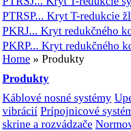
PTRSJ... Kryt T-redukcie s
PTRSP... Kryt T-redukcie ž
PKRJ... Kryt redukčného k
PKRP... Kryt redukčného k
Home
» Produkty
Produkty
Káblové nosné systémy
Upe
vibrácií
Prípojnicové systé
skrine a rozvádzače
Normov