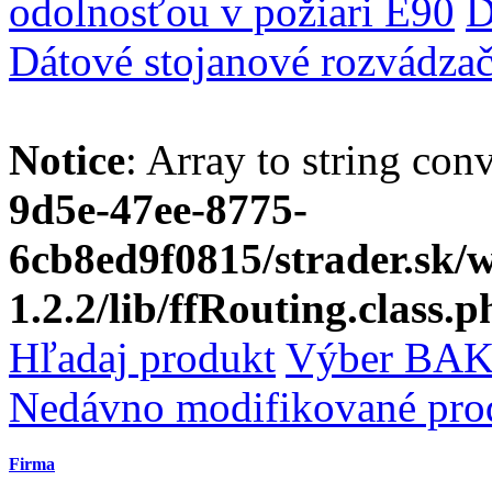
odolnosťou v požiari E90
D
Dátové stojanové rozvádza
Notice
: Array to string con
9d5e-47ee-8775-
6cb8ed9f0815/strader.sk
1.2.2/lib/ffRouting.class.p
Hľadaj produkt
Výber BAK
Nedávno modifikované pro
Firma