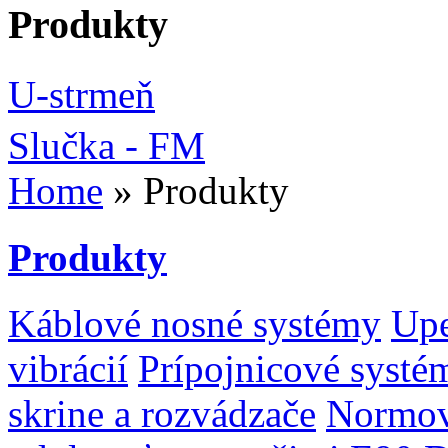
Produkty
U-strmeň
Slučka - FM
Home
» Produkty
Produkty
Káblové nosné systémy
Upe
vibrácií
Prípojnicové systé
skrine a rozvádzače
Normov