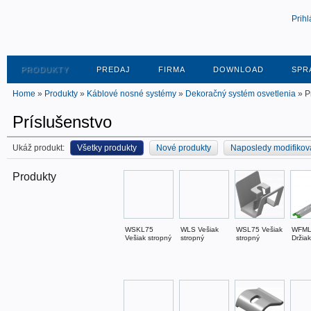
Prihl
PRODUKTY
PREDAJ
FIRMA
DOWNLOAD
SPR
Home
»
Produkty
»
Káblové nosné systémy
»
Dekoračný systém osvetlenia
» P
Príslušenstvo
Ukáž produkt:
Všetky produkty
Nové produkty
Naposledy modifikov
Produkty
WSKL75
WLS Vešiak
WSL75 Vešiak
WFML.
Vešiak stropný
stropný
stropný
Držiak