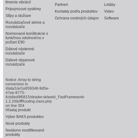
tlmenie vibrácií
Partneri
Letáky
Prípojnicové systémy
Kontakty podľa produktov
Video
Stĺpy a stožiare
Ochrana osobných údajov
Software
Rozvádzačové skrine a
rozvádzače
Normované konštrukcie s
funkčnou odolnosťou v
požiari E90
Dátové nástenné
rozvádzače
Dátové stojanové
rozvádzače
Notice
: Array to string
conversion in
/data/1/e/1e659348-9d5e-
47ee-8775-
6cb8ed9f0815/strader.sk/web/_FastFramework-
1.2.2/lib/ffRouting.class.php
on line
304
Hľadaj produkt
Výber BAKS produktov
Nové produkty
Nedávno modifikované
produkty