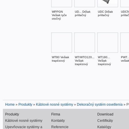
WPPGN
UD... Držiak
UDC Držiak
UDC50
Vešiak tyče
prítlačný
prítlačný
prítla
otočný
WT80 Vešiak
WT/WTO120...
WT180...
PWT..
trapézový
Vešiak
Vešiak
vešia
trapézový
trapézový
Home
»
Produkty
»
Káblové nosné systémy
»
Dekoračný systém osvetlenia
» P
Produkty
Firma
Download
Káblové nosné systémy
Kontakty
Certifikáty
Upevňovacie systémy a
Referencie
Katalógy