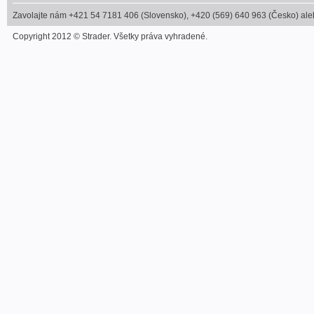
Zavolajte nám +421 54 7181 406 (Slovensko), +420 (569) 640 963 (Česko) alebo
Copyright 2012 © Strader. Všetky práva vyhradené.