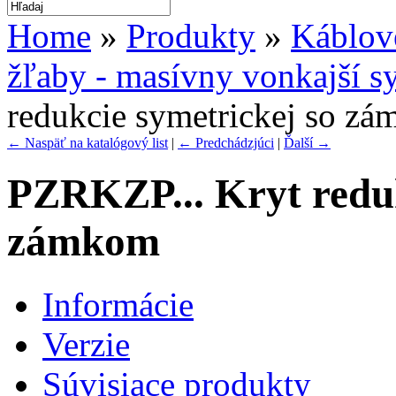
Home
»
Produkty
»
Káblov
žľaby - masívny vonkajší s
redukcie symetrickej so z
← Naspäť na katalógový list
|
← Predchádzjúci
|
Ďalší →
PZRKZP... Kryt reduk
zámkom
Informácie
Verzie
Súvisiace produkty