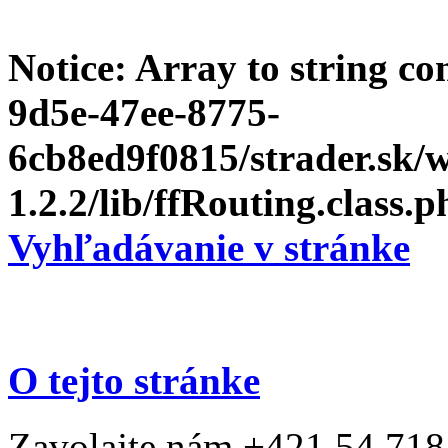
Notice
: Array to string c
9d5e-47ee-8775-
6cb8ed9f0815/strader.sk
1.2.2/lib/ffRouting.class.p
Vyhľadávanie v stránke
O tejto stránke
Zavolajte nám +421 54 718