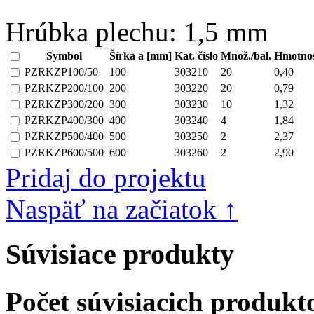
Hrúbka plechu:
1,5 mm
Symbol
Šírka a [mm]
Kat. číslo
Množ./bal.
Hmotnos
PZRKZP100/50
100
303210
20
0,40
PZRKZP200/100
200
303220
20
0,79
PZRKZP300/200
300
303230
10
1,32
PZRKZP400/300
400
303240
4
1,84
PZRKZP500/400
500
303250
2
2,37
PZRKZP600/500
600
303260
2
2,90
Pridaj do projektu
Naspäť na začiatok ↑
Súvisiace produkty
Počet súvisiacich produk