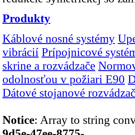
Produkty
Káblové nosné systémy
Upe
vibrácií
Prípojnicové systé
skrine a rozvádzače
Normov
odolnosťou v požiari E90
D
Dátové stojanové rozvádza
Notice
: Array to string con
9d5e-47ee-8775-