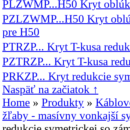
PLZWMP...H50 Kryt oblúka
PZLZWMP...H50 Kryt oblú
pre H50
PTRZP... Kryt T-kusa reduk
PZTRZP... Kryt T-kusa red
PRKZP... Kryt redukcie sym
Naspäť na začiatok ↑
Home
»
Produkty
»
Káblov
žľaby - masívny vonkajší s
redukcie symetrickej so z