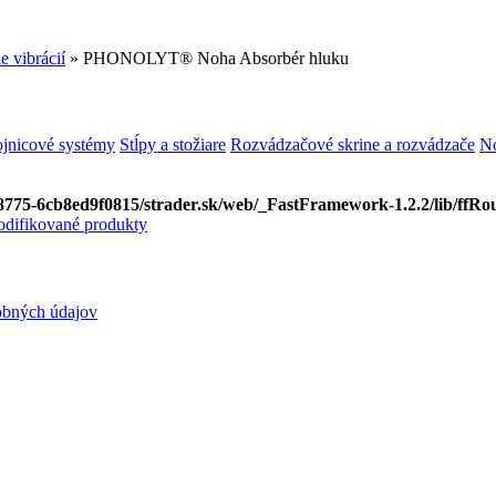
e vibrácií
» PHONOLYT® Noha Absorbér hluku
ojnicové systémy
Stĺpy a stožiare
Rozvádzačové skrine a rozvádzače
No
8775-6cb8ed9f0815/strader.sk/web/_FastFramework-1.2.2/lib/ffRou
difikované produkty
obných údajov