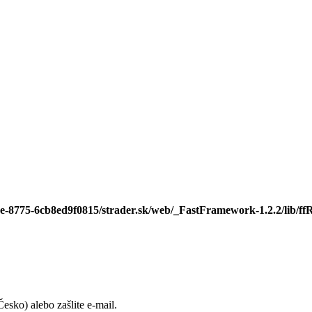
ee-8775-6cb8ed9f0815/strader.sk/web/_FastFramework-1.2.2/lib/ffR
sko) alebo zašlite e-mail.