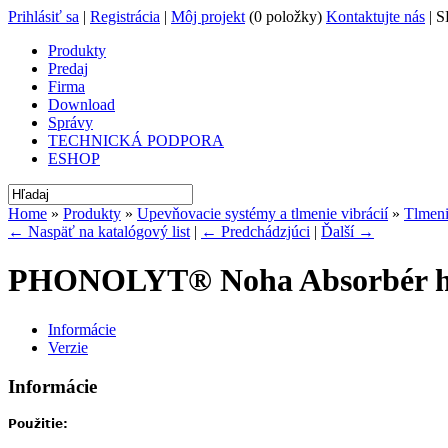
Prihlásiť sa
|
Registrácia
|
Môj projekt
(0 položky)
Kontaktujte nás
| S
Produkty
Predaj
Firma
Download
Správy
TECHNICKÁ PODPORA
ESHOP
Home
»
Produkty
»
Upevňovacie systémy a tlmenie vibrácií
»
Tlmeni
← Naspäť na katalógový list
|
← Predchádzjúci
|
Ďalší →
PHONOLYT® Noha Absorbér h
Informácie
Verzie
Informácie
Použitie: