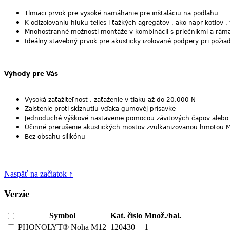
Tlmiaci prvok pre vysoké namáhanie pre inštaláciu na podlahu
K odizolovaniu hluku telies i ťažkých agregátov , ako napr kotlov , 
Mnohostranné možnosti montáže v kombinácii s priečnikmi a rámami 
Ideálny stavebný prvok pre akusticky izolované podpery pri pož
Výhody pre Vás
Vysoká zaťažiteľnosť , zaťaženie v tlaku až do 20.000 N
Zaistenie proti skĺznutiu vďaka gumovéj prísavke
Jednoduché výškové nastavenie pomocou závitových čapov alebo
Účinné prerušenie akustických mostov zvulkanizovanou hmotou
Bez obsahu silikónu
Naspäť na začiatok ↑
Verzie
Symbol
Kat. číslo
Množ./bal.
PHONOLYT® Noha M12
120430
1