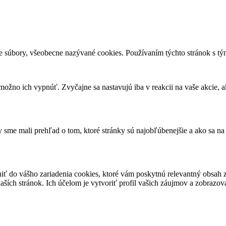
e súbory, všeobecne nazývané cookies. Používaním týchto stránok s tým
ožno ich vypnúť. Zvyčajne sa nastavujú iba v reakcii na vaše akcie, a
sme mali prehľad o tom, ktoré stránky sú najobľúbenejšie a ako sa na
niť do vášho zariadenia cookies, ktoré vám poskytnú relevantný obsa
ších stránok. Ich účelom je vytvoriť profil vašich záujmov a zobrazo