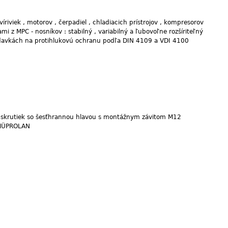
víriviek , motorov , čerpadiel , chladiacich prístrojov , kompresorov
z MPC - nosníkov : stabilný , variabilný a ľubovoľne rozšíriteľný
iadavkách na protihlukovú ochranu podľa DIN 4109 a VDI 4100
 skrutiek so šesťhrannou hlavou s montážnym závitom M12
 MÜPROLAN