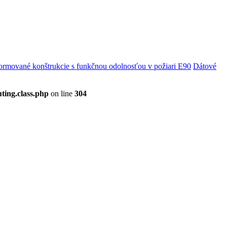
rmované konštrukcie s funkčnou odolnosťou v požiari E90
Dátové
ting.class.php
on line
304