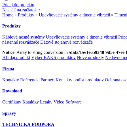
Pridaj do projektu
Naspäť na začiatok ↑
Home
»
Produkty
»
Upevňovacie systémy a tlmenie vibrácií
»
Tlmeni
Produkty
Káblové nosné systémy
Upevňovacie systémy a tlmenie vibrácií
Príp
nástenné rozvádzače
Dátové stojanové rozvádzače
Notice
: Array to string conversion in
/data/1/e/1e659348-9d5e-47ee-
Hľadaj produkt
Výber BAKS produktov
Nové produkty
Nedávno mo
Firma
Kontakty
Referencie
Partneri
Kontakty podľa produktov
Ochrana os
Download
Certifikáty
Katalógy
Letáky
Video
Software
Správy
TECHNICKÁ PODPORA