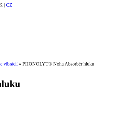
K |
CZ
e vibrácií
» PHONOLYT® Noha Absorbér hluku
luku