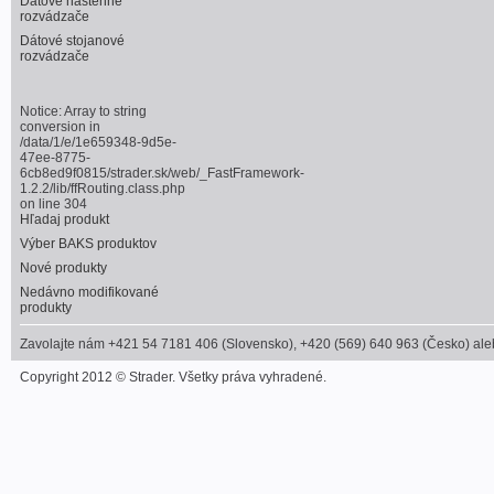
Dátové nástenné
rozvádzače
Dátové stojanové
rozvádzače
Notice
: Array to string
conversion in
/data/1/e/1e659348-9d5e-
47ee-8775-
6cb8ed9f0815/strader.sk/web/_FastFramework-
1.2.2/lib/ffRouting.class.php
on line
304
Hľadaj produkt
Výber BAKS produktov
Nové produkty
Nedávno modifikované
produkty
Zavolajte nám +421 54 7181 406 (Slovensko), +420 (569) 640 963 (Česko) alebo
Copyright 2012 © Strader. Všetky práva vyhradené.