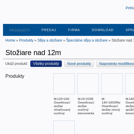
Prihl
PRODUKTY
PREDAJ
FIRMA
DOWNLOAD
SPR
Home
»
Produkty
»
Stĺpy a stožiare
»
Špeciálne stĺpy a stožiare
» Stožiare nad
Stožiare nad 12m
Ukáž produkt:
Všetky produkty
Nové produkty
Naposledy modifikov
Produkty
M-120÷240
M-10÷220E
M-
M-16
Osvetľovací
Osvetľovací
140÷160SRw
Osvet
stožiar
stožiar
Osvetľovací
stožia
ohraňovaný
oceľový
stožiar rúrový
spúšť
oceľový
ekonomická
oceľový
korun
verzia