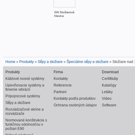
GN Stožiarová
hlavica
Home
»
Produkty
»
Stĺpy a stožiare
»
Špeciálne stĺpy a stožiare
» Stožiare nad
Produkty
Firma
Download
Káblové nosné systémy
Kontakty
Certifikáty
Upevňovacie systémy a
Referencie
Katalógy
tlmenie vibrácií
Partneri
Letáky
Prípojnicové systémy
Kontakty podľa produktov
Video
Stĺpy a stožiare
Ochrana osobných údajov
Software
Rozvádzačové skrine a
rozvádzače
Normované konštrukcie s
funkčnou odolnosťou v
požiari E90