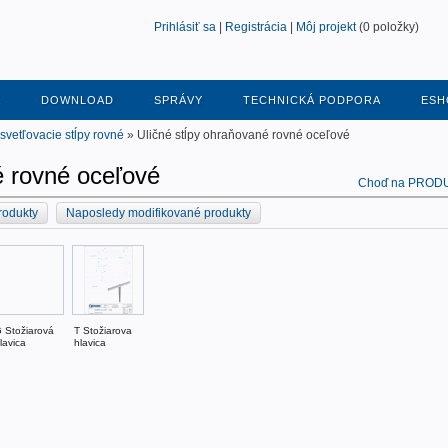
Prihlásiť sa
|
Registrácia
|
Môj projekt
(0 položky)
A
DOWNLOAD
SPRÁVY
TECHNICKÁ PODPORA
ESH
svetľovacie stĺpy rovné
» Uličné stĺpy ohraňované rovné oceľové
é rovné oceľové
Choď na PROD
rodukty
Naposledy modifikované produkty
 Stožiarová
T Stožiarova
lavica
hlavica