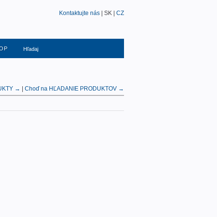
Kontaktujte nás
| SK |
CZ
OP
UKTY →
|
Choď na HĽADANIE PRODUKTOV →