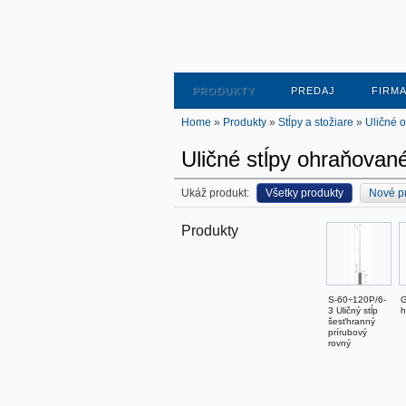
PRODUKTY
PREDAJ
FIRM
Home
»
Produkty
»
Stĺpy a stožiare
»
Uličné o
Uličné stĺpy ohraňovan
Ukáž produkt:
Všetky produkty
Nové p
Produkty
S-60÷120P/6-
G
3 Uličný stĺp
h
šesťhranný
prírubový
rovný