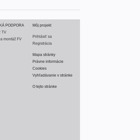
KÁ PODPORA
Môj projekt
 TV
Prihlásiť sa
na montáž FV
Registrácia
Mapa stránky
Právne informácie
Cookies
Vyhľadávanie v stránke
O tejto stránke