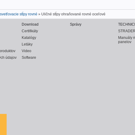
svetľovacie stĺpy rovné
» Uličné stĺpy ohraňované rovné oceľové
Download
Správy
TECHNIC
Certifikáty
STRADER
Katalógy
Manuály 
panelov
Letáky
produktov
Video
ch údajov
Software
k-