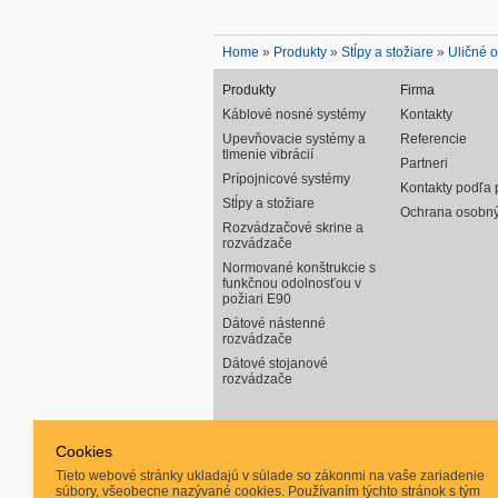
Home
»
Produkty
»
Stĺpy a stožiare
»
Uličné o
Produkty
Firma
Káblové nosné systémy
Kontakty
Upevňovacie systémy a
Referencie
tlmenie vibrácií
Partneri
Prípojnicové systémy
Kontakty podľa 
Stĺpy a stožiare
Ochrana osobný
Rozvádzačové skrine a
rozvádzače
Normované konštrukcie s
funkčnou odolnosťou v
požiari E90
Dátové nástenné
rozvádzače
Dátové stojanové
rozvádzače
Notice
: Array to string
Cookies
conversion in
/data/1/e/1e659348-9d5e-
Tieto webové stránky ukladajú v súlade so zákonmi na vaše zariadenie
47ee-8775-
súbory, všeobecne nazývané cookies. Používaním týchto stránok s tým
6cb8ed9f0815/strader.sk/web/_FastFramewor