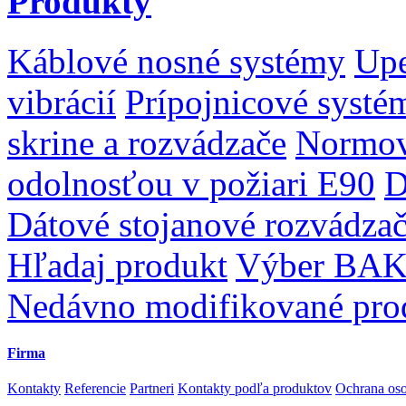
Produkty
Káblové nosné systémy
Upe
vibrácií
Prípojnicové systé
skrine a rozvádzače
Normov
odolnosťou v požiari E90
D
Dátové stojanové rozvádza
Hľadaj produkt
Výber BAK
Nedávno modifikované pro
Firma
Kontakty
Referencie
Partneri
Kontakty podľa produktov
Ochrana os