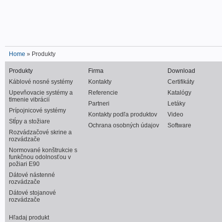
Home
» Produkty
Produkty
Firma
Download
Káblové nosné systémy
Kontakty
Certifikáty
Upevňovacie systémy a
Referencie
Katalógy
tlmenie vibrácií
Partneri
Letáky
Prípojnicové systémy
Kontakty podľa produktov
Video
Stĺpy a stožiare
Ochrana osobných údajov
Software
Rozvádzačové skrine a
rozvádzače
Normované konštrukcie s
funkčnou odolnosťou v
požiari E90
Dátové nástenné
rozvádzače
Dátové stojanové
rozvádzače
Hľadaj produkt