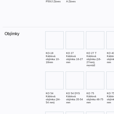
P50/J Záves
A Záves
Objímky
KO-18
KO 27
KO 27 T
KO 4
Káblová
Káblová
Káblová
Káblo
objímka 10-
objímka 16-27
objímka (16-
objím
18mm
mm
27mm),
mm
montáž
páskou
KO 54
KO 54 DYS
KO 75
KO 7
Káblová
Káblová
Káblová
Káblo
objímka (34-
objímka 35-54
objímka 48-75
objím
54 mm)
mm
mm
mm