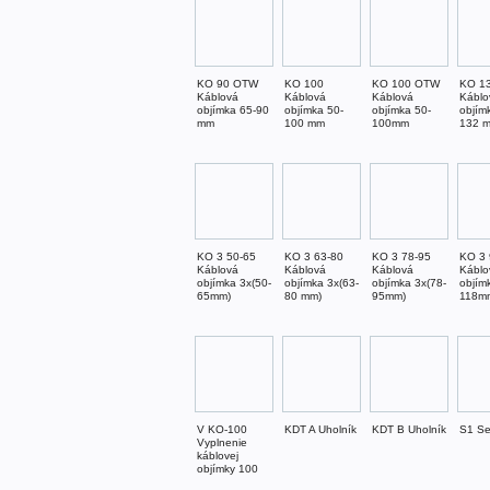
KO 90 OTW
KO 100
KO 100 OTW
KO 1
Káblová
Káblová
Káblová
Káblo
objímka 65-90
objímka 50-
objímka 50-
objím
mm
100 mm
100mm
132 
KO 3 50-65
KO 3 63-80
KO 3 78-95
KO 3 
Káblová
Káblová
Káblová
Káblo
objímka 3x(50-
objímka 3x(63-
objímka 3x(78-
objím
65mm)
80 mm)
95mm)
118m
V KO-100
KDT A Uholník
KDT B Uholník
S1 Se
Vyplnenie
káblovej
objímky 100