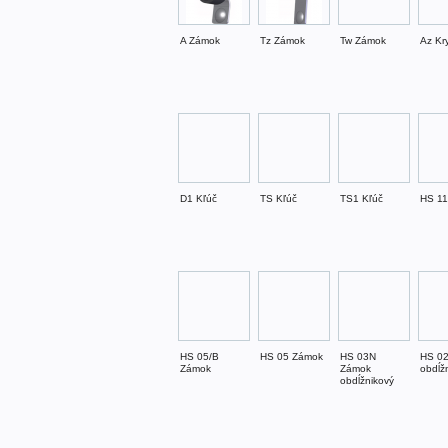
A Zámok
Tz Zámok
Tw Zámok
Az Kr
D1 Kľúč
TS Kľúč
TS1 Kľúč
HS 1
HS 05/B
HS 05 Zámok
HS 03N
HS 0
Zámok
Zámok
obdĺž
obdĺžnikový