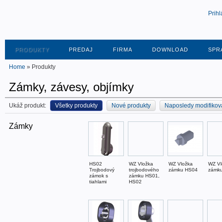
Prihl
PRODUKTY
PREDAJ
FIRMA
DOWNLOAD
SPR
Home
» Produkty
Zámky, závesy, objímky
Ukáž produkt:
Všetky produkty
Nové produkty
Naposledy modifikov
Zámky
HS02
WZ Vložka
WZ Vložka
WZ Vl
Trojbodový
trojbodového
zámku HS04
zámk
zámok s
zámku HS01,
tiahlami
HS02