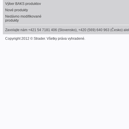
Výber BAKS produktov
Nové produkty
Nedávno modifikované
produkty
Zavolajte nám +421 54 7181 406 (Slovensko), +420 (569) 640 963 (Česko) alebo
Copyright 2012 © Strader. Všetky práva vyhradené.