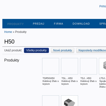
Prihl
PRODUKTY
PREDAJ
FIRMA
DOWNLOAD
SPR
Home
» Produkty
H50
Ukáž produkt:
Všetky produkty
Nové produkty
Naposledy modifikov
Produkty
TSR50H50
TSL...H50
TSJ...H50
LTSJ.
Káblový žľab s
Káblový žľab s
Káblový žľab s
Spojk
krytom
krytom
krytom
káblo
žľabu