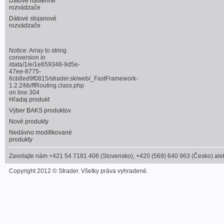
Dátové nástenné
rozvádzače
Dátové stojanové
rozvádzače
Notice
: Array to string
conversion in
/data/1/e/1e659348-9d5e-
47ee-8775-
6cb8ed9f0815/strader.sk/web/_FastFramework-
1.2.2/lib/ffRouting.class.php
on line
304
Hľadaj produkt
Výber BAKS produktov
Nové produkty
Nedávno modifikované
produkty
Zavolajte nám +421 54 7181 406 (Slovensko), +420 (569) 640 963 (Česko) alebo
Copyright 2012 © Strader. Všetky práva vyhradené.