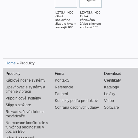
LZTSJ...H50
LZMTSJ...H50
Oblúk
Oblúk
káblového
káblového
žľabu s krytom
žľabu s krytom
vonkajší 90°
vonkajší 45°
Home
» Produkty
Produkty
Firma
Download
Káblové nosné systémy
Kontakty
Certifikáty
Upevňovacie systémy a
Referencie
Katalógy
tlmenie vibrácií
Partneri
Letáky
Prípojnicové systémy
Kontakty podľa produktov
Video
Stĺpy a stožiare
Ochrana osobných údajov
Software
Rozvádzačové skrine a
rozvádzače
Normované konštrukcie s
funkčnou odolnosťou v
požiari E90